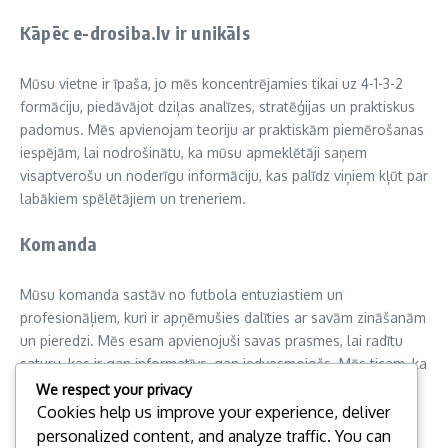
Kāpēc e-drosiba.lv ir unikāls
Mūsu vietne ir īpaša, jo mēs koncentrējamies tikai uz 4-1-3-2
formāciju, piedāvājot dziļas analīzes, stratēģijas un praktiskus
padomus. Mēs apvienojam teoriju ar praktiskām piemērošanas
iespējām, lai nodrošinātu, ka mūsu apmeklētāji saņem
visaptverošu un noderīgu informāciju, kas palīdz viņiem kļūt par
labākiem spēlētājiem un treneriem.
Komanda
Mūsu komanda sastāv no futbola entuziastiem un
profesionāļiem, kuri ir apņēmušies dalīties ar savām zināšanām
un pieredzi. Mēs esam apvienojuši savas prasmes, lai radītu
saturu, kas ir gan informatīvs, gan iedvesmojošs. Mēs ticam, ka
katrs var kļūt par labāku futbolistu, un mēs esam šeit, lai
We respect your privacy
palīdzētu jums šajā ceļojumā.
Cookies help us improve your experience, deliver
personalized content, and analyze traffic. You can