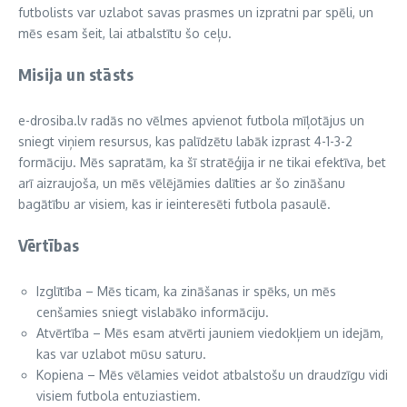
futbolists var uzlabot savas prasmes un izpratni par spēli, un
mēs esam šeit, lai atbalstītu šo ceļu.
Misija un stāsts
e-drosiba.lv radās no vēlmes apvienot futbola mīļotājus un
sniegt viņiem resursus, kas palīdzētu labāk izprast 4-1-3-2
formāciju. Mēs sapratām, ka šī stratēģija ir ne tikai efektīva, bet
arī aizraujoša, un mēs vēlējāmies dalīties ar šo zināšanu
bagātību ar visiem, kas ir ieinteresēti futbola pasaulē.
Vērtības
Izglītība – Mēs ticam, ka zināšanas ir spēks, un mēs
cenšamies sniegt vislabāko informāciju.
Atvērtība – Mēs esam atvērti jauniem viedokļiem un idejām,
kas var uzlabot mūsu saturu.
Kopiena – Mēs vēlamies veidot atbalstošu un draudzīgu vidi
visiem futbola entuziastiem.