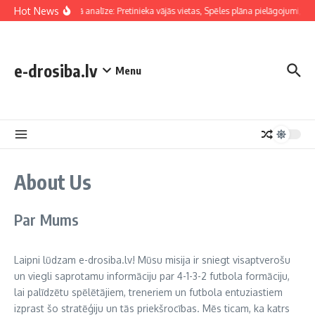
Skip to content
Hot News
Taktiskā analīze: Pretinieka vājās vietas, Spēles plāna pielāgojumi, F
e-drosiba.lv
Menu
About Us
Par Mums
Laipni lūdzam e-drosiba.lv! Mūsu misija ir sniegt visaptverošu
un viegli saprotamu informāciju par 4-1-3-2 futbola formāciju,
lai palīdzētu spēlētājiem, treneriem un futbola entuziastiem
izprast šo stratēģiju un tās priekšrocības. Mēs ticam, ka katrs