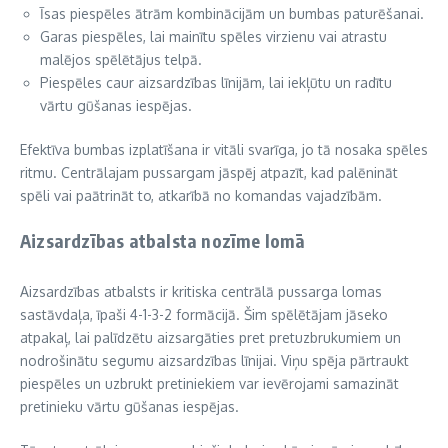
Īsas piespēles ātrām kombinācijām un bumbas paturēšanai.
Garas piespēles, lai mainītu spēles virzienu vai atrastu
malējos spēlētājus telpā.
Piespēles caur aizsardzības līnijām, lai iekļūtu un radītu
vārtu gūšanas iespējas.
Efektīva bumbas izplatīšana ir vitāli svarīga, jo tā nosaka spēles
ritmu. Centrālajam pussargam jāspēj atpazīt, kad palēnināt
spēli vai paātrināt to, atkarībā no komandas vajadzībām.
Aizsardzības atbalsta nozīme lomā
Aizsardzības atbalsts ir kritiska centrālā pussarga lomas
sastāvdaļa, īpaši 4-1-3-2 formācijā. Šim spēlētājam jāseko
atpakaļ, lai palīdzētu aizsargāties pret pretuzbrukumiem un
nodrošinātu segumu aizsardzības līnijai. Viņu spēja pārtraukt
piespēles un uzbrukt pretiniekiem var ievērojami samazināt
pretinieku vārtu gūšanas iespējas.