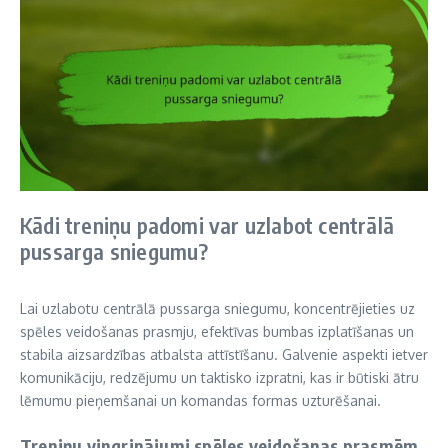
Kādi treniņu padomi var uzlabot centrālā
pussarga sniegumu?
Lai uzlabotu centrālā pussarga sniegumu, koncentrējieties uz
spēles veidošanas prasmju, efektīvas bumbas izplatīšanas un
stabila aizsardzības atbalsta attīstīšanu. Galvenie aspekti ietver
komunikāciju, redzējumu un taktisko izpratni, kas ir būtiski ātru
lēmumu pieņemšanai un komandas formas uzturēšanai.
Treniņu vingrinājumi spēles veidošanas prasmēm