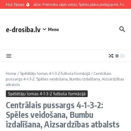
Skip to content
Hot News
Taktiskā analīze: Pretinieka vājās vietas, Spēles plāna pielāgojumi, Formāci
e-drosiba.lv
Menu
Home
/
Spēlētāju lomas 4-1-3-2 futbola formācijā
/
Centrālais
pussargs 4-1-3-2: Spēles veidošana, Bumbu izdalīšana, Aizsardzības
atbalsts
Spēlētāju lomas 4-1-3-2 futbola formācijā
Centrālais pussargs 4-1-3-2:
Spēles veidošana, Bumbu
izdalīšana, Aizsardzības atbalsts