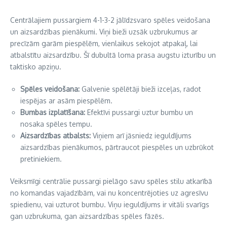
Centrālajiem pussargiem 4-1-3-2 jālīdzsvaro spēles veidošana
un aizsardzības pienākumi. Viņi bieži uzsāk uzbrukumus ar
precīzām garām piespēlēm, vienlaikus sekojot atpakaļ, lai
atbalstītu aizsardzību. Šī dubultā loma prasa augstu izturību un
taktisko apziņu.
Spēles veidošana:
Galvenie spēlētāji bieži izceļas, radot
iespējas ar asām piespēlēm.
Bumbas izplatīšana:
Efektīvi pussargi uztur bumbu un
nosaka spēles tempu.
Aizsardzības atbalsts:
Viņiem arī jāsniedz ieguldījums
aizsardzības pienākumos, pārtraucot piespēles un uzbrūkot
pretiniekiem.
Veiksmīgi centrālie pussargi pielāgo savu spēles stilu atkarībā
no komandas vajadzībām, vai nu koncentrējoties uz agresīvu
spiedienu, vai uzturot bumbu. Viņu ieguldījums ir vitāli svarīgs
gan uzbrukuma, gan aizsardzības spēles fāzēs.