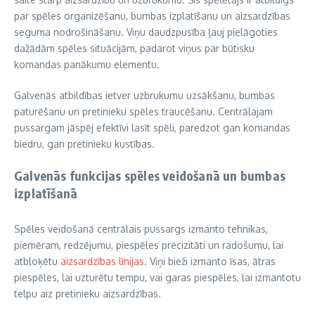
par spēles organizēšanu, bumbas izplatīšanu un aizsardzības
seguma nodrošināšanu. Viņu daudzpusība ļauj pielāgoties
dažādām spēles situācijām, padarot viņus par būtisku
komandas panākumu elementu.
Galvenās atbildības ietver uzbrukumu uzsākšanu, bumbas
paturēšanu un pretinieku spēles traucēšanu. Centrālajam
pussargam jāspēj efektīvi lasīt spēli, paredzot gan komandas
biedru, gan pretinieku kustības.
Galvenās funkcijas spēles veidošanā un bumbas
izplatīšanā
Spēles veidošanā centrālais pussargs izmanto tehnikas,
piemēram, redzējumu, piespēles precizitāti un radošumu, lai
atbloķētu
aizsardzības līnijas
. Viņi bieži izmanto īsas, ātras
piespēles, lai uzturētu tempu, vai garas piespēles, lai izmantotu
telpu aiz pretinieku aizsardzības.