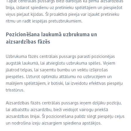
Tāpat centrālais pussargs bieži darbojas kā pirmā aizsardzības
līnija, izdarot spiedienu uz pretinieku spēlētājiem un piespiežot
viņus pieļaut kļūdas. Šī proaktīvā pieeja var izjaukt pretinieku
ritmu un radīt iespējas pretuzbrukumiem.
Pozicionēšana laukumā uzbrukuma un
aizsardzības fāzēs
Uzbrukuma fāzēs centrālais pussargs parasti pozicionējas
augstāk laukumā, lai atvieglotu uzbrukuma spēles. Viņiem
jāatrod telpas, lai saņemtu bumbu un veiktu izšķirošas
piespēles. Uzturot optimālu attālumu no uzbrucējiem un
malējiem spēlētājiem, ir būtiski, lai izveidotu efektīvas piespēļu
trīsstūrus.
Aizsardzības fāzēs centrālais pussargs ieņem dziļāku pozīciju,
lai atbalstītu aizsardzību, bieži veidojot vairogu priekšā
aizsardzības līnijai. Šī pozicionēšana palīdz slēgt piespēļu ceļus
un nodrošina izeju aizsargiem spiediena apstākļos.