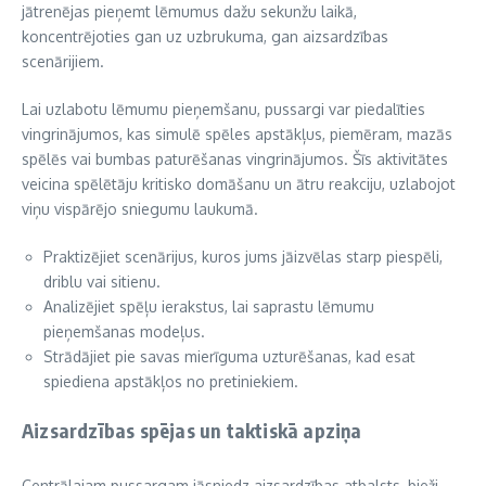
jātrenējas pieņemt lēmumus dažu sekunžu laikā,
koncentrējoties gan uz uzbrukuma, gan aizsardzības
scenārijiem.
Lai uzlabotu lēmumu pieņemšanu, pussargi var piedalīties
vingrinājumos, kas simulē spēles apstākļus, piemēram, mazās
spēlēs vai bumbas paturēšanas vingrinājumos. Šīs aktivitātes
veicina spēlētāju kritisko domāšanu un ātru reakciju, uzlabojot
viņu vispārējo sniegumu laukumā.
Praktizējiet scenārijus, kuros jums jāizvēlas starp piespēli,
driblu vai sitienu.
Analizējiet spēļu ierakstus, lai saprastu lēmumu
pieņemšanas modeļus.
Strādājiet pie savas mierīguma uzturēšanas, kad esat
spiediena apstākļos no pretiniekiem.
Aizsardzības spējas un taktiskā apziņa
Centrālajam pussargam jāsniedz aizsardzības atbalsts, bieži