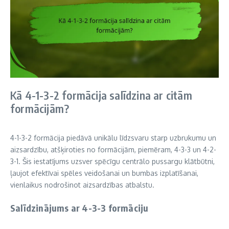
Kā 4-1-3-2 formācija salīdzina ar citām
formācijām?
4-1-3-2 formācija piedāvā unikālu līdzsvaru starp uzbrukumu un
aizsardzību, atšķiroties no formācijām, piemēram, 4-3-3 un 4-2-
3-1. Šis iestatījums uzsver spēcīgu centrālo pussargu klātbūtni,
ļaujot efektīvai spēles veidošanai un bumbas izplatīšanai,
vienlaikus nodrošinot aizsardzības atbalstu.
Salīdzinājums ar 4-3-3 formāciju