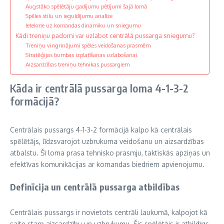
Augstāko spēlētāju gadījumu pētījumi šajā lomā
Spēles stilu un ieguldījumu analīze
Ietekme uz komandas dinamiku un sniegumu
Kādi treniņu padomi var uzlabot centrālā pussarga sniegumu?
Treniņu vingrinājumi spēles veidošanas prasmēm
Stratēģijas bumbas izplatīšanas uzlabošanai
Aizsardzības treniņu tehnikas pussargiem
Kāda ir centrālā pussarga loma 4-1-3-2
formācijā?
Centrālais pussargs 4-1-3-2 formācijā kalpo kā centrālais
spēlētājs, līdzsvarojot uzbrukuma veidošanu un aizsardzības
atbalstu. Šī loma prasa tehnisko prasmju, taktiskās apziņas un
efektīvas komunikācijas ar komandas biedriem apvienojumu.
Definīcija un centrālā pussarga atbildības
Centrālais pussargs ir novietots centrāli laukumā, kalpojot kā
saite starp aizsardzību un uzbrukumu. Šis spēlētājs ir atbildīgs