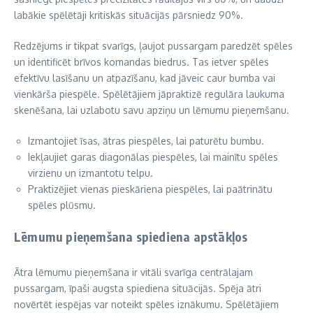
labākie spēlētāji kritiskās situācijās pārsniedz 90%.
Redzējums ir tikpat svarīgs, ļaujot pussargam paredzēt spēles
un identificēt brīvos komandas biedrus. Tas ietver spēles
efektīvu lasīšanu un atpazīšanu, kad jāveic caur bumba vai
vienkārša piespēle. Spēlētājiem jāpraktizē regulāra laukuma
skenēšana, lai uzlabotu savu apziņu un lēmumu pieņemšanu.
Izmantojiet īsas, ātras piespēles, lai paturētu bumbu.
Iekļaujiet garas diagonālas piespēles, lai mainītu spēles
virzienu un izmantotu telpu.
Praktizējiet vienas pieskāriena piespēles, lai paātrinātu
spēles plūsmu.
Lēmumu pieņemšana spiediena apstākļos
Ātra lēmumu pieņemšana ir vitāli svarīga centrālajam
pussargam, īpaši augsta spiediena situācijās. Spēja ātri
novērtēt iespējas var noteikt spēles iznākumu. Spēlētājiem