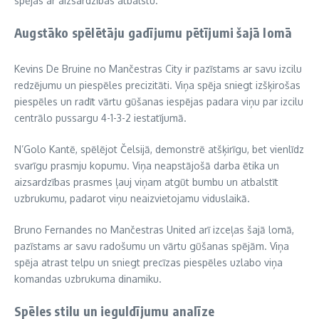
spējas ar aizsardzības atbalstu.
Augstāko spēlētāju gadījumu pētījumi šajā lomā
Kevins De Bruine no Mančestras City ir pazīstams ar savu izcilu
redzējumu un piespēles precizitāti. Viņa spēja sniegt izšķirošas
piespēles un radīt vārtu gūšanas iespējas padara viņu par izcilu
centrālo pussargu 4-1-3-2 iestatījumā.
N’Golo Kantē, spēlējot Čelsijā, demonstrē atšķirīgu, bet vienlīdz
svarīgu prasmju kopumu. Viņa neapstājošā darba ētika un
aizsardzības prasmes ļauj viņam atgūt bumbu un atbalstīt
uzbrukumu, padarot viņu neaizvietojamu viduslaikā.
Bruno Fernandes no Mančestras United arī izceļas šajā lomā,
pazīstams ar savu radošumu un vārtu gūšanas spējām. Viņa
spēja atrast telpu un sniegt precīzas piespēles uzlabo viņa
komandas uzbrukuma dinamiku.
Spēles stilu un ieguldījumu analīze