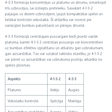
4-3-3 formācija koncentrējas uz platumu un ātrumu, izmantojot
trīs uzbrucējus, lai izstieptu pretinieku. Savukārt 4-1-3-2
paļaujas uz diviem uzbrucējiem, ļaujot kompaktākai spēlei un
lielākai kontrolei viduslaikā. Šī atšķirība var novest pie
variācijām bumbas paturēšanā un pārejas ātrumā.
4-3-3 formācijā centrālajam pussargam bieži jāsedz vairāk
platuma, kamēr 4-1-3-2 centrālais pussargs var koncentrēties
uz bumbas efektīvu izplatīšanu un atbalstu gan uzbrukumam,
gan aizsardzībai. Tas var uzlabot taktisko elastību, jo 4-1-3-2
var pāriet uz aizsardzības vai uzbrukuma pozīciju atkarībā no
spēles plūsmas.
Aspekts
4-1-3-2
4-3-3
Platums
Vidējs
Augsts
Viduslaiku kontrole
Spēcīga
Mainīga
Aizsardzības stabilitāte
Augsta
Vidēja