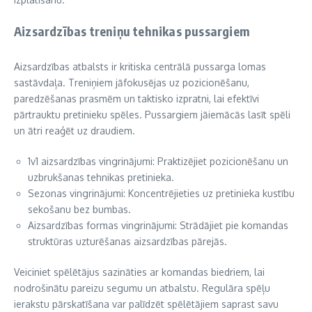
Aizsardzības treniņu tehnikas pussargiem
Aizsardzības atbalsts ir kritiska centrālā pussarga lomas
sastāvdaļa. Treniņiem jāfokusējas uz pozicionēšanu,
paredzēšanas prasmēm un taktisko izpratni, lai efektīvi
pārtrauktu pretinieku spēles. Pussargiem jāiemācās lasīt spēli
un ātri reaģēt uz draudiem.
1v1 aizsardzības vingrinājumi: Praktizējiet pozicionēšanu un
uzbrukšanas tehnikas pretinieka.
Sezonas vingrinājumi: Koncentrējieties uz pretinieka kustību
sekošanu bez bumbas.
Aizsardzības formas vingrinājumi: Strādājiet pie komandas
struktūras uzturēšanas aizsardzības pārejās.
Veiciniet spēlētājus sazināties ar komandas biedriem, lai
nodrošinātu pareizu segumu un atbalstu. Regulāra spēļu
ierakstu pārskatīšana var palīdzēt spēlētājiem saprast savu