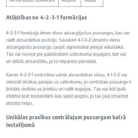
Atšķirības no 4-2-3-1 formācijas
4-2-3-1 formācija ietver divus aizsargājošos pussargus, kas var
radīt aizsardzības pozīciju. Savukārt 4-1-3-2 izmanto vienu
aizsargājošo pussargu, ļaujot agresīvākai pieejai viduslaikā.
Tas var novest pie palielinātām uzbrukuma iespējām, bet var
arī atklāt aizsardzību, ja to nepareizi pārvalda.
Kamēr 4-2-3-1 nodrošina vairāk aizsardzības slāņu, 4-1-3-2 var
veicināt ātrākas pārejas uz uzbrukumu, jo centrālais pussargs ir
brīvāks virzīties uz priekšu un radīt iespējas. Tas var būt īpaši
efektīvi pret komandām, kas spiež augstu, jo tas ļauj izmantot
atstāto telpu.
Unikālas prasības centrālajam pussargam katrā
iestatījumā