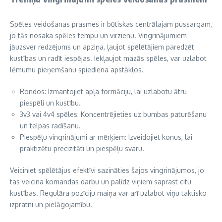
Spēles veidošanas prasmes ir būtiskas centrālajam pussargam,
jo tās nosaka spēles tempu un virzienu. Vingrinājumiem
jāuzsver redzējums un apziņa, ļaujot spēlētājiem paredzēt
kustības un radīt iespējas. Iekļaujot mazās spēles, var uzlabot
lēmumu pieņemšanu spiediena apstākļos.
Rondos: Izmantojiet apļa formāciju, lai uzlabotu ātru
piespēli un kustību.
3v3 vai 4v4 spēles: Koncentrējieties uz bumbas paturēšanu
un telpas radīšanu.
Piespēļu vingrinājumi ar mērķiem: Izveidojiet konus, lai
praktizētu precizitāti un piespēļu svaru.
Veiciniet spēlētājus efektīvi sazināties šajos vingrinājumos, jo
tas veicina komandas darbu un palīdz viņiem saprast citu
kustības. Regulāra pozīciju maiņa var arī uzlabot viņu taktisko
izpratni un pielāgojamību.