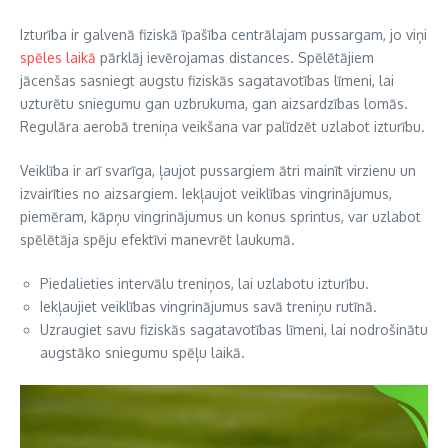
Izturība ir galvenā fiziskā īpašība centrālajam pussargam, jo viņi
spēles laikā
pārklāj ievērojamas distances. Spēlētājiem
jācenšas sasniegt augstu fiziskās sagatavotības līmeni, lai
uzturētu sniegumu gan uzbrukuma, gan aizsardzības lomās.
Regulāra aerobā treniņa veikšana var palīdzēt uzlabot izturību.
Veiklība ir arī svarīga, ļaujot pussargiem ātri mainīt virzienu un
izvairīties no aizsargiem. Iekļaujot veiklības vingrinājumus,
piemēram, kāpņu vingrinājumus un konus sprintus, var uzlabot
spēlētāja spēju efektīvi manevrēt laukumā.
Piedalieties intervālu treniņos, lai uzlabotu izturību.
Iekļaujiet veiklības vingrinājumus savā treniņu rutīnā.
Uzraugiet savu fiziskās sagatavotības līmeni, lai nodrošinātu
augstāko sniegumu spēļu laikā.