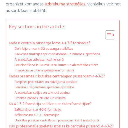
organizēt komandas
uzbrukuma stratēģijas
, vienlaikus veicinot
aizsardzības stabilitāti.
Key sections in the article:
Kāda ir centrālā pussarga loma 4-1-3-2 formācijā?
Definīcija un centrālā pussarga atbildības
Galvenās funkcijas spēles veidošanā un bumbas izplatīšanā
Aizsardzības atbalsta nozīme lomā
Pozicionēšana laukumā uzbrukuma un aizsardzības fāzēs
Interakcija ar citiem spēlētājiem formācijā
Kādas prasmes ir būtiskas centrālajam pussargam 4-1-3-2?
Piespēles precizitātes un redzējuma prasības
Lēmumu pieņemšana spiediena apstākļos
Aizsardzības spējas un taktiskā apziņa
Fiziskās īpašības izturība un veiklība
Kā 4-1-3-2 formācija salīdzina ar citām formācijām?
Salīdzinājums ar 4-3-3 formāciju
Atšķirības no 4-2-3-1 formācijas
Unikālas prasības centrālajam pussargam katrā iestatījumā
Kuri profesionālie spēlētāji izceļas kā centrālie pussargi 4-1-3-2?