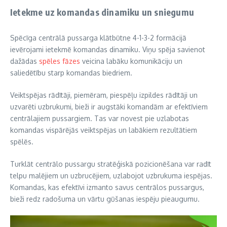
Ietekme uz komandas dinamiku un sniegumu
Spēcīga centrālā pussarga klātbūtne 4-1-3-2 formācijā
ievērojami ietekmē komandas dinamiku. Viņu spēja savienot
dažādas
spēles fāzes
veicina labāku komunikāciju un
saliedētību starp komandas biedriem.
Veiktspējas rādītāji, piemēram, piespēļu izpildes rādītāji un
uzvarēti uzbrukumi, bieži ir augstāki komandām ar efektīviem
centrālajiem pussargiem. Tas var novest pie uzlabotas
komandas vispārējās veiktspējas un labākiem rezultātiem
spēlēs.
Turklāt centrālo pussargu stratēģiskā pozicionēšana var radīt
telpu malējiem un uzbrucējiem, uzlabojot uzbrukuma iespējas.
Komandas, kas efektīvi izmanto savus centrālos pussargus,
bieži redz radošuma un vārtu gūšanas iespēju pieaugumu.