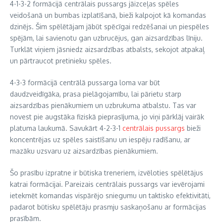
4-1-3-2 formācijā centrālais pussargs jāizceļas spēles
veidošanā un bumbas izplatīšanā, bieži kalpojot kā komandas
dzinējs. Šim spēlētājam jābūt spēcīgai redzēšanai un piespēles
spējām, lai savienotu gan uzbrucējus, gan aizsardzības līniju.
Turklāt viņiem jāsniedz aizsardzības atbalsts, sekojot atpakaļ
un pārtraucot pretinieku spēles.
4-3-3 formācijā centrālā pussarga loma var būt
daudzveidīgāka, prasa pielāgojamību, lai pārietu starp
aizsardzības pienākumiem un uzbrukuma atbalstu. Tas var
novest pie augstāka fiziskā pieprasījuma, jo viņi pārklāj vairāk
platuma laukumā. Savukārt 4-2-3-1
centrālais pussargs
bieži
koncentrējas uz spēles saistīšanu un iespēju radīšanu, ar
mazāku uzsvaru uz aizsardzības pienākumiem.
Šo prasību izpratne ir būtiska treneriem, izvēloties spēlētājus
katrai formācijai. Pareizais centrālais pussargs var ievērojami
ietekmēt komandas vispārējo sniegumu un taktisko efektivitāti,
padarot būtisku spēlētāju prasmju saskaņošanu ar formācijas
prasībām.