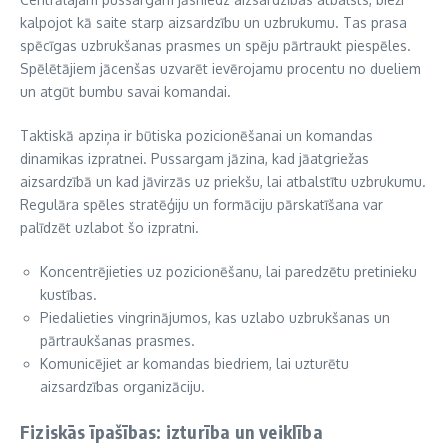
kalpojot kā saite starp aizsardzību un uzbrukumu. Tas prasa
spēcīgas uzbrukšanas prasmes un spēju pārtraukt piespēles.
Spēlētājiem jācenšas uzvarēt ievērojamu procentu no dueliem
un atgūt bumbu savai komandai.
Taktiskā apziņa ir būtiska pozicionēšanai un komandas
dinamikas izpratnei. Pussargam jāzina, kad jāatgriežas
aizsardzībā un kad jāvirzās uz priekšu, lai atbalstītu uzbrukumu.
Regulāra spēles stratēģiju un formāciju pārskatīšana var
palīdzēt uzlabot šo izpratni.
Koncentrējieties uz pozicionēšanu, lai paredzētu pretinieku
kustības.
Piedalieties vingrinājumos, kas uzlabo uzbrukšanas un
pārtraukšanas prasmes.
Komunicējiet ar komandas biedriem, lai uzturētu
aizsardzības organizāciju.
Fiziskās īpašības: izturība un veiklība