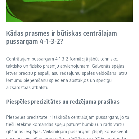
Kādas prasmes ir būtiskas centrālajam
pussargam 4-1-3-2?
Centrālajam pussargam 4-1-3-2 formācijā jābūt tehnisko,
taktisko un fizisko prasmju apvienojumam. Galvenās spējas
ietver precīzu piespēli, asu redzējumu spēles veidošanā, ātru
lēmumu pieņemšanu spiediena apstākļos un spēcīgu
aizsardzības atbalstu.
Piespēles precizitātes un redzējuma prasības
Piespēles precizitāte ir izšķiroša centrālajam pussargam, jo tā
tieši ietekmē komandas spēju paturēt bumbu un radīt vārtu
gūšanas iespējas. Veiksmīgam pussargam jāspēj konsekventi
sasniegt piespēles precizitātes rādītājus virs 80%, un daudzi