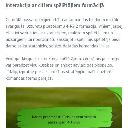
Interakcija ar citiem spēlētājiem formācijā
Centrālā pussarga mijiedarbība ar komandas biedriem ir vitāli
svarīga, lai uzturētu plūstošumu 4-1-3-2 formācijā. Viņiem jāspēj
efektīvi sazināties ar uzbrucējiem, malējiem spēlētājiem un
aizsargiem, lai nodrošinātu saskaņotu spēli. Šis spēlētājs bieži
darbojas kā starpnieks, saistot dažādās komandas līnijas.
Veidojot ķīmiju ar uzbrukuma spēlētājiem, centrālais pussargs
var paredzēt viņu kustības un sniegt savlaicīgas piespēles.
Līdzīgi, izpratne par aizsardzības stratēģijām palīdz uzturēt
komandas formu pārejās.