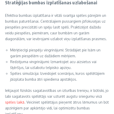
Stratēģijas bumbas izplatīšanas uzlabošanai
Efektīva bumbas izplatīšana ir vitāli svarīga spēles pārejām un
bumbas paturēšanai. Centrālajiem pussargiem jāfokusējas uz
piespēles precizitāti un spēju lasīt spēli. Praktizējot dažādu
veidu piespēles, piemēram, caur bumbām un garām
diagonālām, var ievērojami uzlabot viņu izplatīšanas prasmes.
Mērķtiecīgi piespēļu vingrinājumi: Strādājiet pie īsām un
garām piespēlēm uz dažādiem mērķiem.
Redzējuma vingrinājumi: Izmantojiet acu aizsietus vai
šķēršļus, lai uzlabotu telpisko apziņu.
Spēles simulācija: Izveidojiet scenārijus, kuros spēlētājiem
jāizplata bumba ātri spiediena apstākļos.
Iekļaujot fiziskās sagatavotības un izturības treniņu, ir būtiski, jo
labi sagatavots spēlētājs var uzturēt augstu sniegumu visā
spēles laikā
. Veiciniet spēlētājus pieņemt ātrus lēmumus un būt
apzinīgiem par apkārtējo vidi, lai optimizētu bumbas
izplatīšanu.