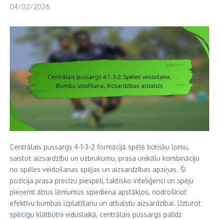
04/02/2026
Centrālais pussargs 4-1-3-2 formācijā spēlē būtisku lomu,
saistot aizsardzību un uzbrukumu, prasa unikālu kombināciju
no spēles veidošanas spējas un aizsardzības apziņas. Šī
pozīcija prasa precīzu piespēli, taktisko inteliģenci un spēju
pieņemt ātrus lēmumus spiediena apstākļos, nodrošinot
efektīvu bumbas izplatīšanu un atbalstu aizsardzībai. Uzturot
spēcīgu klātbūtni viduslaikā, centrālais pussargs palīdz