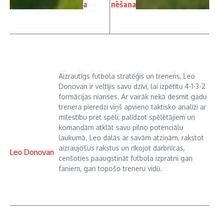
a
nēšana
Aizrautīgs futbola stratēģis un treneris, Leo
Donovan ir veltījis savu dzīvi, lai izpētītu 4-1-3-2
formācijas nianses. Ar vairāk nekā desmit gadu
trenera pieredzi viņš apvieno taktisko analīzi ar
mīlestību pret spēli, palīdzot spēlētājiem un
komandām atklāt savu pilno potenciālu
laukumā. Leo dalās ar savām atziņām, rakstot
aizraujošus rakstus un rīkojot darbnīcas,
Leo Donovan
cenšoties paaugstināt futbola izpratni gan
faniem, gan topošo treneru vidū.