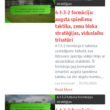
stratēģijas
4-1-3-2 formācija:
augsta spiediena
taktika, zema bloka
stratēģijas, viduslaiku
trīsstūri
4-1-3-2 formācija ir taktiska
uzstādījums futbolā, kas
līdzsvaro spēcīgu vidējo līniju ar
aizsardzības stabilitāti. Šī
formācija ļauj komandām
izmantot augsta spiediena
taktiku, lai ātri atgūtu bumbu,...
Leo Donovan
03/02/2026
Read More
4-1-3-2 futbola formācijas
stratēģijas