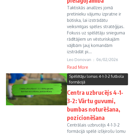
pielāgojamība
Taktiskās analīzes jomā
pretinieku vājumu izpratne ir
būtiska, lai izstrādātu
veiksmīgas spēles stratēģijas.
Fokuss uz spēlētāju snieguma
rādītājiem un vēsturiskajām
vājībām ļauj komandām
izstrādāt pi...
Leo Donovan
06/02/2026
Read More
Spēlētāju lomas 4-1-3-2 futbola
formācijā
Centra uzbrucējs 4-1-
3-2: Vārtu guvumi,
bumbas noturēšana,
pozicionēšana
Centrālais uzbrucējs 4-1-3-2
formācijā spēlē izšķirošu lomu