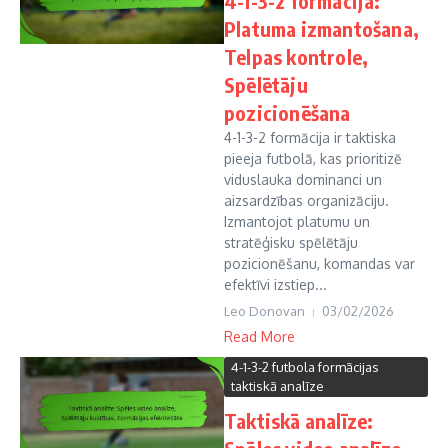
4-1-3-2 formācija:
Platuma izmantošana,
Telpas kontrole,
Spēlētāju
pozicionēšana
4-1-3-2 formācija ir taktiska
pieeja futbolā, kas prioritizē
viduslauka dominanci un
aizsardzības organizāciju.
Izmantojot platumu un
stratēģisku spēlētāju
pozicionēšanu, komandas var
efektīvi izstiep...
Leo Donovan
03/02/2026
Read More
4-1-3-2 futbola formācijas
taktiskā analīze
Taktiskā analīze: