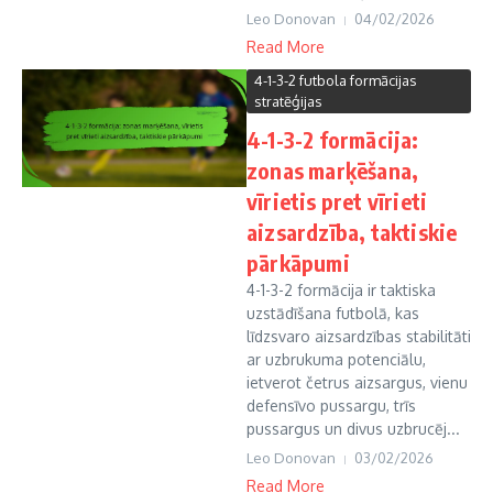
Leo Donovan
04/02/2026
Read More
4-1-3-2 futbola formācijas
stratēģijas
4-1-3-2 formācija:
zonas marķēšana,
vīrietis pret vīrieti
aizsardzība, taktiskie
pārkāpumi
4-1-3-2 formācija ir taktiska
uzstādīšana futbolā, kas
līdzsvaro aizsardzības stabilitāti
ar uzbrukuma potenciālu,
ietverot četrus aizsargus, vienu
defensīvo pussargu, trīs
pussargus un divus uzbrucēj...
Leo Donovan
03/02/2026
Read More