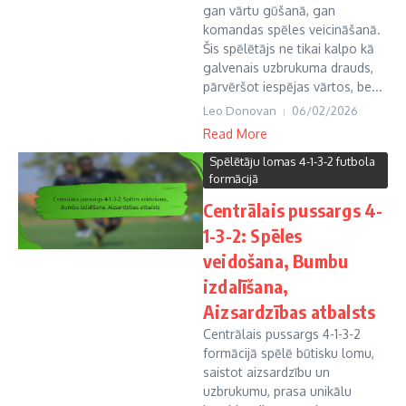
gan vārtu gūšanā, gan
komandas spēles veicināšanā.
Šis spēlētājs ne tikai kalpo kā
galvenais uzbrukuma drauds,
pārvēršot iespējas vārtos, be...
Leo Donovan
06/02/2026
Read More
Spēlētāju lomas 4-1-3-2 futbola
formācijā
Centrālais pussargs 4-
1-3-2: Spēles
veidošana, Bumbu
izdalīšana,
Aizsardzības atbalsts
Centrālais pussargs 4-1-3-2
formācijā spēlē būtisku lomu,
saistot aizsardzību un
uzbrukumu, prasa unikālu