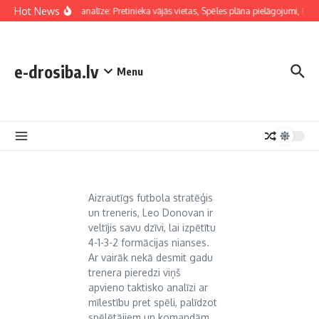
Skip to content
Hot News
Taktiskā analīze: Pretinieka vājās vietas, Spēles plāna pielāgojumi, For
e-drosiba.lv
Menu
Aizrautīgs futbola stratēģis
un treneris, Leo Donovan ir
veltījis savu dzīvi, lai izpētītu
4-1-3-2 formācijas nianses.
Ar vairāk nekā desmit gadu
trenera pieredzi viņš
apvieno taktisko analīzi ar
mīlestību pret spēli, palīdzot
spēlētājiem un komandām