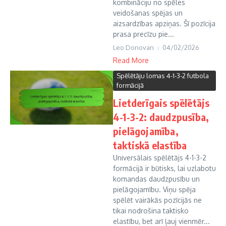
kombināciju no spēles
veidošanas spējas un
aizsardzības apziņas. Šī pozīcija
prasa precīzu pie...
Leo Donovan
04/02/2026
Read More
Spēlētāju lomas 4-1-3-2 futbola
formācijā
Lietderīgais spēlētājs
4-1-3-2: daudzpusība,
pielāgojamība,
taktiskā elastība
Universālais spēlētājs 4-1-3-2
formācijā ir būtisks, lai uzlabotu
komandas daudzpusību un
pielāgojamību. Viņu spēja
spēlēt vairākās pozīcijās ne
tikai nodrošina taktisko
elastību, bet arī ļauj vienmēr...