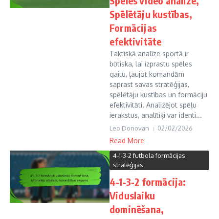
Spēles video analīze,
Spēlētāju kustības,
Formācijas
efektivitāte
Taktiskā analīze sportā ir
būtiska, lai izprastu spēles
gaitu, ļaujot komandām
saprast savas stratēģijas,
spēlētāju kustības un formāciju
efektivitāti. Analizējot spēļu
ierakstus, analītiķi var identi...
Leo Donovan
02/02/2026
Read More
4-1-3-2 futbola formācijas
stratēģijas
4-1-3-2 formācija:
Viduslaiku
dominēšana,