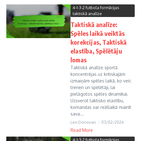
4-1-3-2 futbola formācijas
taktiskā analīze
Taktiskā analīze:
Spēles laikā veiktās
korekcijas, Taktiskā
elastība, Spēlētāju
lomas
Taktiskā analīze sportā
koncentrējas uz kritiskajām
izmaiņām spēles laikā, ko veic
treneri un spēlētāji, lai
pielāgotos spēles dinamikai.
Uzsverot taktisko elastību,
komandas var reāllaikā mainīt
sava...
Leo Donovan
03/02/2026
Read More
4-1-3-2 futbola formācijas