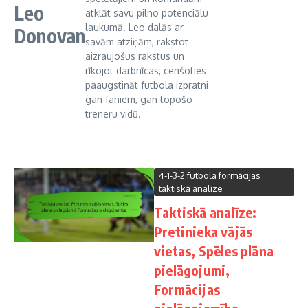
Leo
atklāt savu pilno potenciālu
laukumā. Leo dalās ar
Donovan
savām atziņām, rakstot
aizraujošus rakstus un
rīkojot darbnīcas, cenšoties
paaugstināt futbola izpratni
gan faniem, gan topošo
treneru vidū.
4-1-3-2 futbola formācijas
taktiskā analīze
Taktiskā analīze:
Pretinieka vājās
vietas, Spēles plāna
pielāgojumi,
Formācijas