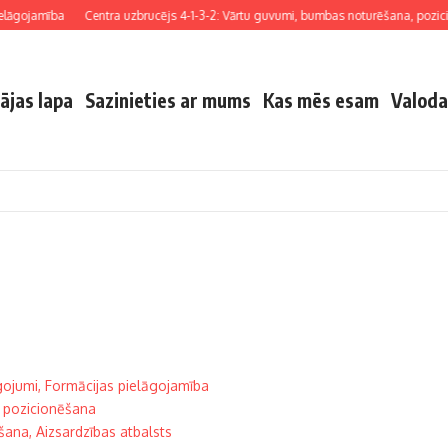
elāgojamība
Centra uzbrucējs 4-1-3-2: Vārtu guvumi, bumbas noturēšana, pozici
ājas lapa
Sazinieties ar mums
Kas mēs esam
Valoda
āgojumi, Formācijas pielāgojamība
, pozicionēšana
šana, Aizsardzības atbalsts