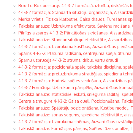
Box-To-Box pussargs 4-1-3-2 formācijā: izturība, divkāršās 
4-1-3-2 formācija: Standarta situāciju organizācija, Aizsardzī
Mērķa vīrietis: Fiziskā klātbūtne, Gaisa drauds, Turēšanas sp
Taktiskā analīze: Uzbrukuma efektivitāte, Šāvienu radīšana, V
Pilnīgs aizsargs 4-1-3-2: Pārklājošas skriešanas, Aizsardzīb
Taktiskā analīze: Standartsituāciju efektivitāte, Aizsardzība
4-1-3-2 formācija: Uzbrukuma kustības, Aizsardzības pienākum
Spārns 4-1-3-2: Platuma radīšana, centrējuma spēja, ātrum
Spārnu uzbrucējs 4-1-3-2: ātrums, dribls, vārtu draudi
4-1-3-2 formācija: pozicionālā spēle, taktiskā disciplīna, spēl
4-1-3-2 formācija: pretuzbrukuma stratēģijas, spiediena teh
4-1-3-2 formācija: Radoša spēles veidošana, Aizsardzības pār
4-1-3-2 Formācija: Uzbrukuma pārspēks, Aizsardzības kompakt
Taktiskā analīze: statistiskie ieskati, snieguma rādītāji, spēlē
Centra aizmugure 4-1-3-2: Gaisa dueli, Pozicionēšana, Taktis
Taktiskā analīze: Spēlētāju pozicionēšana, Kustību modeļi, T
Taktiskā analīze: zonas segums, spiediena efektivitāte, aiz
4-1-3-2 formācija: Uzbrukuma shēmas, Aizsardzības uzstādīju
Taktiskā analīze: Formācijas pārejas, Spēles fāzes analīze, 