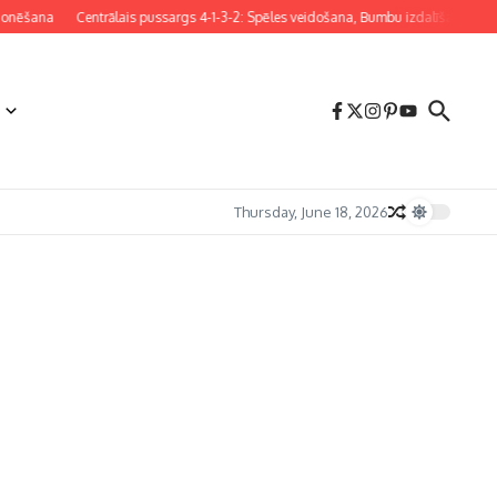
onēšana
Centrālais pussargs 4-1-3-2: Spēles veidošana, Bumbu izdalīšana, Aizsa
Thursday, June 18, 2026