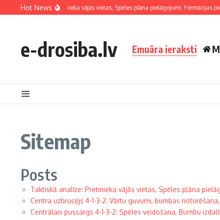
Skip to content
Hot News
Taktiskā analīze: Pretinieka vājās vietas, Spēles plāna pielāgojumi, Formācijas pi
e-drosiba.lv
Emuāra ieraksti
M
Sitemap
Posts
Taktiskā analīze: Pretinieka vājās vietas, Spēles plāna piel
Centra uzbrucējs 4-1-3-2: Vārtu guvumi, bumbas noturēšana
Centrālais pussargs 4-1-3-2: Spēles veidošana, Bumbu izdalī