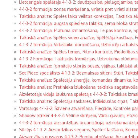
Lietderīgais spēlētājs 4-1-3-2: daudzpusība, pielāgojamība, t
4-1-3-2 formācija: zonas marķēšana, vīrietis pret vīrieti aizsa
Taktiskā analīze: Spēles laikā veiktās korekcijas, Taktiskā e
4-1-3-2 formācija: augsta spiediena taktika, zema bloka stratēģ
4-1-3-2 formācija: Platuma izmantošana, Telpas kontrole, S
Taktiskā analīze: Spēles video analīze, Spēlētāju kustības, F
4-1-3-2 formācija: Viduslaiku dominēšana, Uzbrucēju atbalst
Taktiskā analīze: Spēles temps, Ritma kontrole, Piederības s
4-1-3-2 Formācija: Taktiskās formācijas, Uzbrukuma plūdums, 
Taktiskā analīze: formāciju stiprās puses, vājības, taktiskā at
Set-Piece speciālists 4-1-3-2: Bezmaksas sitieni, Stūri, Taktis
Taktiskā analīze: Spēlētāju sinerģija, komandas dinamika, k
Taktiskā analīze: Pretinieka izlūkošana, taktiskā sagatavoša
Aizvietotājs vidējā laukuma spēlētājs 4-1-3-2: Taktiskās izma
Taktiskā analīze: Spēlētāju saskares, Individuālās cīņas, Takt
Vārtsargs 4-1-3-2: Šāvienu atvairīšana, Piegāde, Kontrole p
Shadow Striker 4-1-3-2: Vēlīnie skrējieni, Vārtu guvumi, Poz
4-1-3-2 formācija: aizsardzības organizācija, uzbrukuma dziļum
Sūcējs 4-1-3-2: Aizsardzības segums, Spēles lasīšana, Komun
Aizsardzības pussargs 4-1-3-2: Bumbu atgūšana, Aizsardzība