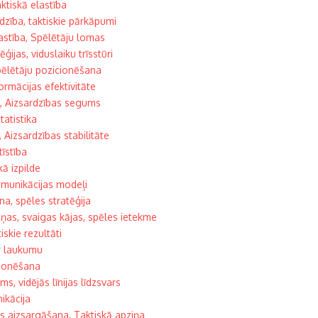
aktiskā elastība
rdzība, taktiskie pārkāpumi
lastība, Spēlētāju lomas
ijas, viduslaiku trīsstūri
pēlētāju pozicionēšana
ormācijas efektivitāte
s, Aizsardzības segums
tatistika
Aizsardzības stabilitāte
tīstība
kā izpilde
omunikācijas modeļi
na, spēles stratēģija
iņas, svaigas kājas, spēles ietekme
iskie rezultāti
ār laukumu
icionēšana
s, vidējās līnijas līdzsvars
ikācija
s aizsargāšana, Taktiskā apziņa