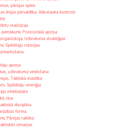
lomas, pārejas spēle
bas līnijas pārvaldība, Viduslauka kontrole
ēle
ārtu realizācija
as pienākumi, Pozicionālā apziņa
s organizācija, Uzbrukuma stratēģijas
i, Spēlētāju rotācijas
a izmantošana
ētāju apziņa
nikas, uzbrukuma veidošana
ejas, Taktiskā elastība
s, Spēlētāju sinerģija
tāju efektivitāte
kā cīņa
aktiskā disciplīna
sardzības forma
mi, Pārejas taktika
Taktiskās izmaiņas