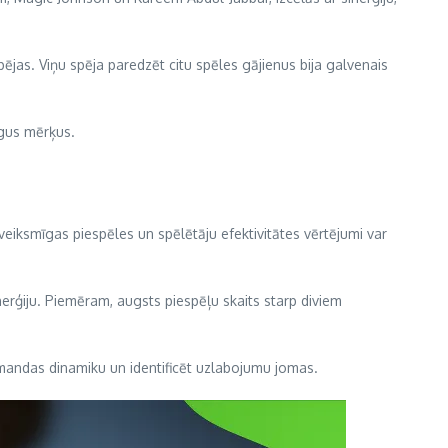
ējas. Viņu spēja paredzēt citu spēles gājienus bija galvenais
pīgus mērķus.
 veiksmīgas piespēles un spēlētāju efektivitātes vērtējumi var
erģiju. Piemēram, augsts piespēļu skaits starp diviem
komandas dinamiku un identificēt uzlabojumu jomas.