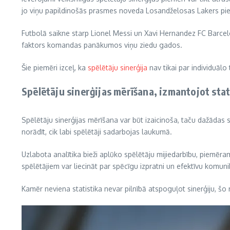
jo viņu papildinošās prasmes noveda Losandželosas Lakers pi
Futbolā saikne starp Lionel Messi un Xavi Hernandez FC Barcelon
faktors komandas panākumos viņu ziedu gados.
Šie piemēri izceļ, ka
spēlētāju sinerģija
nav tikai par individuālo 
Spēlētāju sinerģijas mērīšana, izmantojot stat
Spēlētāju sinerģijas mērīšana var būt izaicinoša, taču dažādas s
norādīt, cik labi spēlētāji sadarbojas laukumā.
Uzlabota analītika bieži aplūko spēlētāju mijiedarbību, piemēr
spēlētājiem var liecināt par spēcīgu izpratni un efektīvu komuni
Kamēr neviena statistika nevar pilnībā atspoguļot sinerģiju, šo