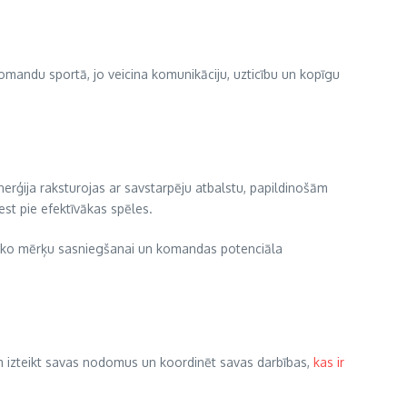
komandu sportā, jo veicina komunikāciju, uzticību un kopīgu
inerģija raksturojas ar savstarpēju atbalstu, papildinošām
est pie efektīvākas spēles.
tēģisko mērķu sasniegšanai un komandas potenciāla
jiem izteikt savas nodomus un koordinēt savas darbības,
kas ir