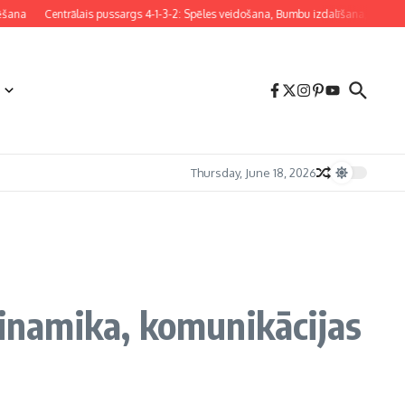
Centrālais pussargs 4-1-3-2: Spēles veidošana, Bumbu izdalīšana, Aizsardzības 
Thursday, June 18, 2026
dinamika, komunikācijas