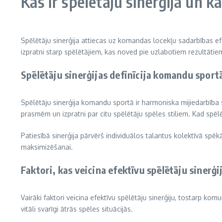
Kas ir spēlētāju sinerģija un k
Spēlētāju sinerģija attiecas uz komandas locekļu sadarbības efe
izpratni starp spēlētājiem, kas noved pie uzlabotiem rezultāti
Spēlētāju sinerģijas definīcija komandu sport
Spēlētāju sinerģija komandu sportā ir harmoniska mijiedarbība st
prasmēm un izpratni par citu spēlētāju spēles stiliem. Kad spēlē
Patiesībā sinerģija pārvērš individuālos talantus kolektīvā spē
maksimizēšanai.
Faktori, kas veicina efektīvu spēlētāju sinerģi
Vairāki faktori veicina efektīvu spēlētāju sinerģiju, tostarp ko
vitāli svarīgi ātrās spēles situācijās.