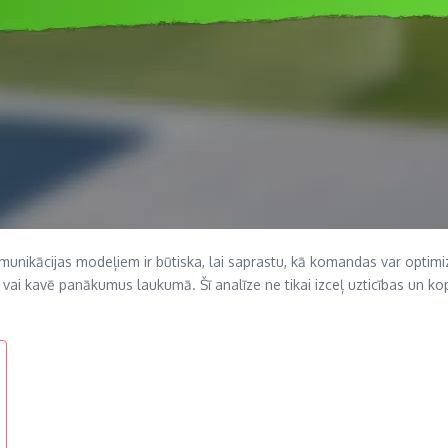
munikācijas modeļiem ir būtiska, lai saprastu, kā komandas var optimi
vai kavē panākumus laukumā. Šī analīze ne tikai izceļ uzticības un ko