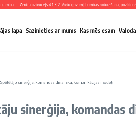
ba
Centra uzbrucējs 4-1-3-2: Vārtu guvumi, bumbas noturēšana, pozicionēšana
ājas lapa
Sazinieties ar mums
Kas mēs esam
Valoda
: Spēlētāju sinerģija, komandas dinamika, komunikācijas modeļi
ētāju sinerģija, komandas 