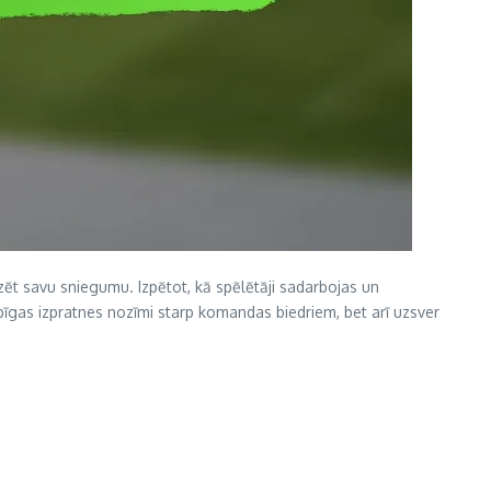
zēt savu sniegumu. Izpētot, kā spēlētāji sadarbojas un
pīgas izpratnes nozīmi starp komandas biedriem, bet arī uzsver