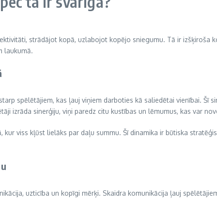
āpēc tā ir svarīga?
ktivitāti, strādājot kopā, uzlabojot kopējo sniegumu. Tā ir izšķiroša 
em laukumā.
ā
arp spēlētājiem, kas ļauj viņiem darboties kā saliedētai vienībai. Šī s
tāji izrāda sinerģiju, viņi paredz citu kustības un lēmumus, kas var nov
kā, kur viss kļūst lielāks par daļu summu. Šī dinamika ir būtiska stra
ju
munikācija, uzticība un kopīgi mērķi. Skaidra komunikācija ļauj spēlētā