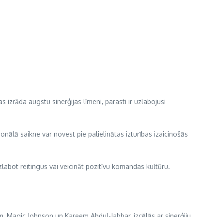
izrāda augstu sinerģijas līmeni, parasti ir uzlabojusi
ionālā saikne var novest pie palielinātas izturības izaicinošās
zlabot reitingus vai veicināt pozitīvu komandas kultūru.
m, Magic Johnson un Kareem Abdul-Jabbar, izcēlās ar sinerģiju,