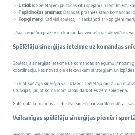
Uzticība:
Spēlētājiem jāuzticas citu spējām un lēmumiem, kas 
Papildinošas prasmes:
Dažādas prasmes starp komandas locek
Kopīgi mērķi:
Kad visi spēlētāji ir saskaņoti ar kopīgiem mē
Tāpat regulāra prakse un komandas veidošanas aktivitātes var n
Spēlētāju sinerģijas ietekme uz komandas sn
Spēlētāju sinerģijas ietekme uz komandas sniegumu ir nozīmīga, 
koordināciju, kas noved pie efektīvākām stratēģijām un izpildes 
Turklāt spēcīga sinerģija var uzlabot spēlētāju morāli un motivāc
situācijās, ļaujot komandām labāk darboties zem spiediena.
Galu galā komandas ar efektīvu sinerģiju ir vairāk tendētas sas
Veiksmīgas spēlētāju sinerģijas piemēri sport
Ievērojami veiksmīgas spēlētāju sinerģijas piemēri var tikt atr