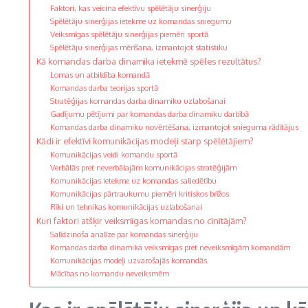
Faktori, kas veicina efektīvu spēlētāju sinerģiju
Spēlētāju sinerģijas ietekme uz komandas sniegumu
Veiksmīgas spēlētāju sinerģijas piemēri sportā
Spēlētāju sinerģijas mērīšana, izmantojot statistiku
Kā komandas darba dinamika ietekmē spēles rezultātus?
Lomas un atbildība komandā
Komandas darba teorijas sportā
Stratēģijas komandas darba dinamiku uzlabošanai
Gadījumu pētījumi par komandas darba dinamiku darbībā
Komandas darba dinamiku novērtēšana, izmantojot snieguma rādītājus
Kādi ir efektīvi komunikācijas modeļi starp spēlētājiem?
Komunikācijas veidi komandu sportā
Verbālās pret neverbālajām komunikācijas stratēģijām
Komunikācijas ietekme uz komandas saliedētību
Komunikācijas pārtraukumu piemēri kritiskos brīžos
Rīki un tehnikas komunikācijas uzlabošanai
Kuri faktori atšķir veiksmīgas komandas no cīnītājām?
Salīdzinoša analīze par komandas sinerģiju
Komandas darba dinamika veiksmīgas pret neveiksmīgām komandām
Komunikācijas modeļi uzvarošajās komandās
Mācības no komandu neveiksmēm