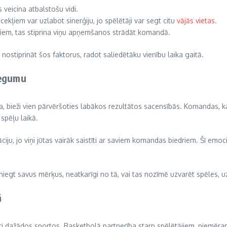
veicina atbalstošu vidi.
ļiem var uzlabot sinerģiju, jo spēlētāji var segt citu
vājās vietas
.
rķiem, tas stiprina viņu apņemšanos strādāt komandā.
ostiprināt šos faktorus, radot saliedētāku vienību laika gaitā.
iegumu
bieži vien pārvēršoties labākos rezultātos sacensībās. Komandas, kas 
spēļu laikā.
iju, jo viņi jūtas vairāk saistīti ar saviem komandas biedriem. Šī emoc
niegt savus mērķus, neatkarīgi no tā, vai tas nozīmē uzvarēt spēles, u
ā
asti dažādos sportos. Basketbolā partnerība starp spēlētājiem, piemēra