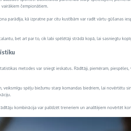
e vairākiem čempionātiem.
a parādīja, kā izpratne par citu kustībām var radīt vārtu gūšanas iesp
talantu, bet arī par to, cik labi spēlētāji strādā kopā, lai sasniegtu ko
istiku
tatistikas metodes var sniegt ieskatus. Rādītāji, piemēram, piespēles,
am, veiksmīgu spēļu biežumu starp komandas biedriem, lai novērtētu sin
kāciju.
 rādītāju kombinācija var palīdzēt treneriem un analītiķiem novērtēt 