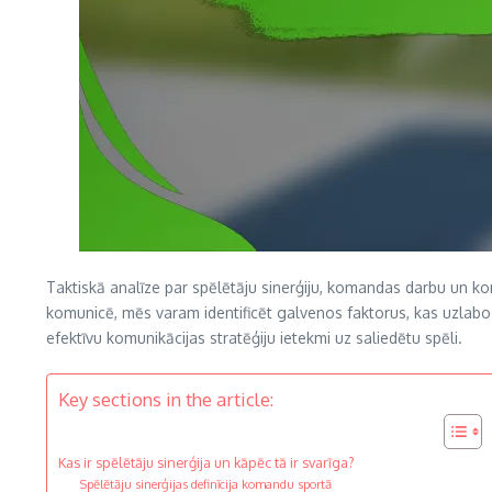
Taktiskā analīze par spēlētāju sinerģiju, komandas darbu un ko
komunicē, mēs varam identificēt galvenos faktorus, kas uzlabo 
efektīvu komunikācijas stratēģiju ietekmi uz saliedētu spēli.
Key sections in the article:
Kas ir spēlētāju sinerģija un kāpēc tā ir svarīga?
Spēlētāju sinerģijas definīcija komandu sportā