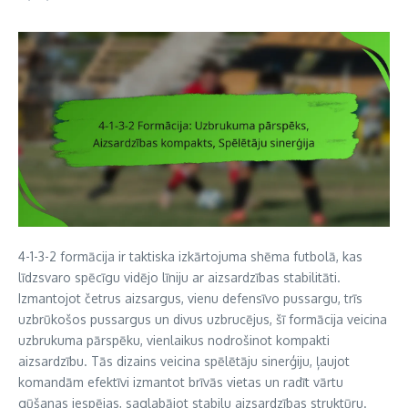
4-1-3-2 formācija ir taktiska izkārtojuma shēma futbolā, kas
līdzsvaro spēcīgu vidējo līniju ar aizsardzības stabilitāti.
Izmantojot četrus aizsargus, vienu defensīvo pussargu, trīs
uzbrūkošos pussargus un divus uzbrucējus, šī formācija veicina
uzbrukuma pārspēku, vienlaikus nodrošinot kompakti
aizsardzību. Tās dizains veicina spēlētāju sinerģiju, ļaujot
komandām efektīvi izmantot brīvās vietas un radīt vārtu
gūšanas iespējas, saglabājot stabilu aizsardzības struktūru.