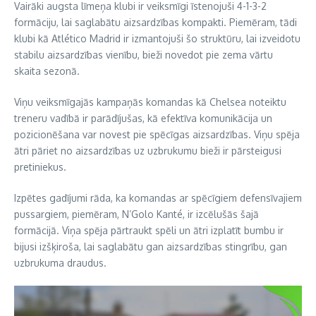
Vairāki augsta līmeņa klubi ir veiksmīgi īstenojuši 4-1-3-2
formāciju, lai saglabātu aizsardzības kompakti. Piemēram, tādi
klubi kā Atlético Madrid ir izmantojuši šo struktūru, lai izveidotu
stabilu aizsardzības vienību, bieži novedot pie zema vārtu
skaita sezonā.
Viņu veiksmīgajās kampaņās komandas kā Chelsea noteiktu
treneru vadībā ir parādījušas, kā efektīva komunikācija un
pozicionēšana var novest pie spēcīgas aizsardzības. Viņu spēja
ātri pāriet no aizsardzības uz uzbrukumu bieži ir pārsteigusi
pretiniekus.
Izpētes gadījumi rāda, ka komandas ar spēcīgiem defensīvajiem
pussargiem, piemēram, N’Golo Kanté, ir izcēlušās šajā
formācijā. Viņa spēja pārtraukt spēli un ātri izplatīt bumbu ir
bijusi izšķiroša, lai saglabātu gan aizsardzības stingrību, gan
uzbrukuma draudus.