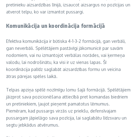
pretinieku aizsardzības līnijā, izsaucot aizsargus no pozīcijas un
atverot telpu, ko var izmantot pussargi.
Komunikācija un koordinācija formācijā
Efektīva komunikācija ir būtiska 4-1-3-2 formācijā, gan verbāli,
gan neverbāli. Spēlētājiem pastāvīgi jākomunicē par savām
nodomiem, vai nu izmantojot verbālas norādes, vai ķermeņa
valodu, lai nodrošinātu, ka visi ir uz vienas lapas. Šī
koordinācija palīdz saglabāt aizsardzības formu un veicina
ātras pārejas spēles laikā.
Telpas apziņa spēlē nozīmīgu lomu šajā formācijā. Spēlētājiem
jāizprot sava pozicionēšana attiecībā pret komandas biedriem
un pretiniekiem, ļaujot pieņemt pamatotus lēmumus.
Piemēram, kad pussargs virzās uz priekšu, defensīvajam
pussargam jāpielāgo sava pozīcija, lai saglabātu līdzsvaru un
segtu jebkādus atvērumus.