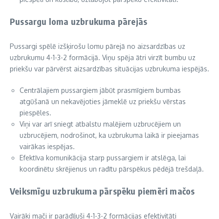
Pussargu loma uzbrukuma pārejās
Pussargi spēlē izšķirošu lomu pārejā no aizsardzības uz
uzbrukumu 4-1-3-2 formācijā. Viņu spēja ātri virzīt bumbu uz
priekšu var pārvērst aizsardzības situācijas uzbrukuma iespējās.
Centrālajiem pussargiem jābūt prasmīgiem bumbas
atgūšanā un nekavējoties jāmeklē uz priekšu vērstas
piespēles.
Viņi var arī sniegt atbalstu malējiem uzbrucējiem un
uzbrucējiem, nodrošinot, ka uzbrukuma laikā ir pieejamas
vairākas iespējas.
Efektīva komunikācija starp pussargiem ir atslēga, lai
koordinētu skrējienus un radītu pārspēkus pēdējā trešdaļā.
Veiksmīgu uzbrukuma pārspēku piemēri mačos
Vairāki mači ir parādījuši 4-1-3-2 formācijas efektivitāti