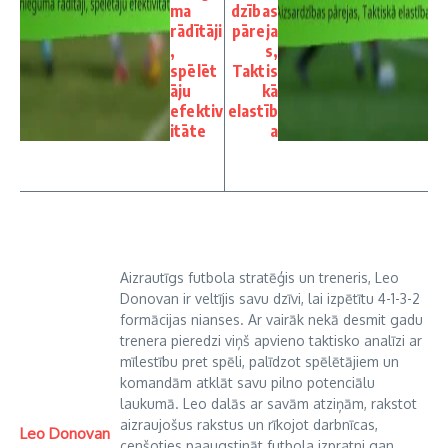
ma
dzības
rādītāji
pāreja
,
s,
spēlēt
Taktis
āju
kā
efektiv
elastīb
itāte
a
Aizrautīgs futbola stratēģis un treneris, Leo
Donovan ir veltījis savu dzīvi, lai izpētītu 4-1-3-2
formācijas nianses. Ar vairāk nekā desmit gadu
trenera pieredzi viņš apvieno taktisko analīzi ar
mīlestību pret spēli, palīdzot spēlētājiem un
komandām atklāt savu pilno potenciālu
laukumā. Leo dalās ar savām atziņām, rakstot
aizraujošus rakstus un rīkojot darbnīcas,
Leo Donovan
cenšoties paaugstināt futbola izpratni gan