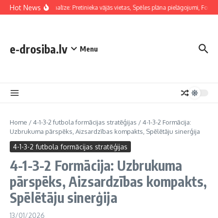
Skip to content
Hot News
Taktiskā analīze: Pretinieka vājās vietas, Spēles plāna pielāgojumi, Formāc
e-drosiba.lv
Menu
Home
/
4-1-3-2 futbola formācijas stratēģijas
/
4-1-3-2 Formācija:
Uzbrukuma pārspēks, Aizsardzības kompakts, Spēlētāju sinerģija
4-1-3-2 futbola formācijas stratēģijas
4-1-3-2 Formācija: Uzbrukuma
pārspēks, Aizsardzības kompakts,
Spēlētāju sinerģija
13/01/2026