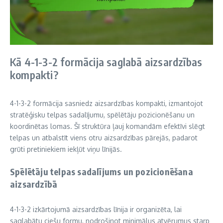
Kā 4-1-3-2 formācija saglabā aizsardzības
kompakti?
4-1-3-2 formācija sasniedz aizsardzības kompakti, izmantojot
stratēģisku telpas sadalījumu, spēlētāju pozicionēšanu un
koordinētas lomas. Šī struktūra ļauj komandām efektīvi slēgt
telpas un atbalstīt viens otru aizsardzības pārejās, padarot
grūti pretiniekiem iekļūt viņu līnijās.
Spēlētāju telpas sadalījums un pozicionēšana
aizsardzībā
4-1-3-2 izkārtojumā aizsardzības līnija ir organizēta, lai
saglabātu ciešu formu, nodrošinot minimālus atvērumus starp