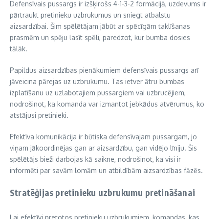
Defensīvais pussargs ir izšķirošs 4-1-3-2 formācijā, uzdevums ir
pārtraukt pretinieku uzbrukumus un sniegt atbalstu
aizsardzībai. Šim spēlētājam jābūt ar spēcīgām taklīšanas
prasmēm un spēju lasīt spēli, paredzot, kur bumba dosies
tālāk.
Papildus aizsardzības pienākumiem defensīvais pussargs arī
jāveicina pārejas uz uzbrukumu. Tas ietver ātru bumbas
izplatīšanu uz uzlabotajiem pussargiem vai uzbrucējiem,
nodrošinot, ka komanda var izmantot jebkādus atvērumus, ko
atstājusi pretinieki.
Efektīva komunikācija ir būtiska defensīvajam pussargam, jo
viņam jākoordinējas gan ar aizsardzību, gan vidējo līniju. Šis
spēlētājs bieži darbojas kā saikne, nodrošinot, ka visi ir
informēti par savām lomām un atbildībām aizsardzības fāzēs.
Stratēģijas pretinieku uzbrukumu pretināšanai
Lai efektīvi pretotos pretinieku uzbrukumiem, komandas, kas