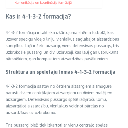
Komunikācija un koordinācija formācijā
Kas ir 4-1-3-2 formācija?
4-1-3-2 formācija ir taktiska izkārtojuma shēma futbolā, kas
uzsver spēcīgu vidējo līniju, vienlaikus saglabājot aizsardzības
stingrību. Tajā ir četri aizsargi, viens defensīvais pussargs, trīs
uzbrūkošie pussargi un divi uzbrucēji, kas ļauj gan uzbrukuma
pārspēkiem, gan kompaktiem aizsardzības pasākumiem.
Struktūra un spēlētāju lomas 4-1-3-2 formācijā
4-1-3-2 formācija sastāv no četriem aizsargiem aizmugurē,
parasti diviem centrālajiem aizsargiem un diviem malējiem
aizsargiem. Defensīvais pussargs spēlē izšķirošu lomu,
aizsargājot aizsardzību, vienlaikus veicinot pārejas no
aizsardzības uz uzbrukumu.
Trīs pussargi bieži tiek izkārtoti ar vienu centrālo spēles