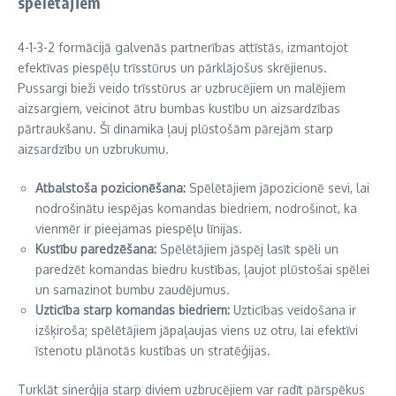
spēlētājiem
4-1-3-2 formācijā galvenās partnerības attīstās, izmantojot
efektīvas piespēļu trīsstūrus un pārklājošus skrējienus.
Pussargi bieži veido trīsstūrus ar uzbrucējiem un malējiem
aizsargiem, veicinot ātru bumbas kustību un aizsardzības
pārtraukšanu. Šī dinamika ļauj plūstošām pārejām starp
aizsardzību un uzbrukumu.
Atbalstoša pozicionēšana:
Spēlētājiem jāpozicionē sevi, lai
nodrošinātu iespējas komandas biedriem, nodrošinot, ka
vienmēr ir pieejamas piespēļu līnijas.
Kustību paredzēšana:
Spēlētājiem jāspēj lasīt spēli un
paredzēt komandas biedru kustības, ļaujot plūstošai spēlei
un samazinot bumbu zaudējumus.
Uzticība starp komandas biedriem:
Uzticības veidošana ir
izšķiroša; spēlētājiem jāpaļaujas viens uz otru, lai efektīvi
īstenotu plānotās kustības un stratēģijas.
Turklāt sinerģija starp diviem uzbrucējiem var radīt pārspēkus