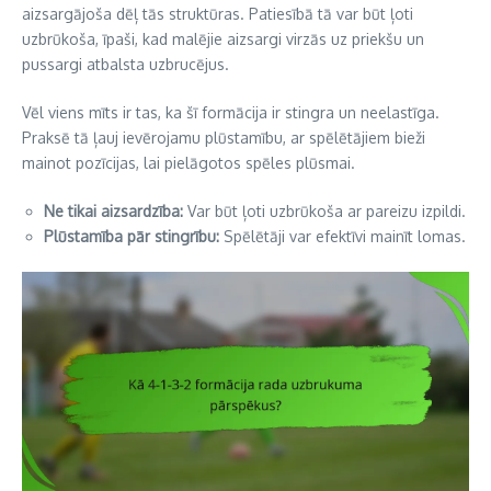
aizsargājoša dēļ tās struktūras. Patiesībā tā var būt ļoti
uzbrūkoša, īpaši, kad malējie aizsargi virzās uz priekšu un
pussargi atbalsta uzbrucējus.
Vēl viens mīts ir tas, ka šī formācija ir stingra un neelastīga.
Praksē tā ļauj ievērojamu plūstamību, ar spēlētājiem bieži
mainot pozīcijas, lai pielāgotos spēles plūsmai.
Ne tikai aizsardzība:
Var būt ļoti uzbrūkoša ar pareizu izpildi.
Plūstamība pār stingrību:
Spēlētāji var efektīvi mainīt lomas.