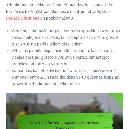
uzbrukuma pārspēku radīšanā. Komandas, kas izmanto šo
formāciju, bieži gūst panākumus, izmantojot stratēģiskas
spēlētāju kustības
un pozicionēšanu.
Vienā nesenā mačā augsta līmeņa Eiropas klubs izmantoja
savus malējos uzbrucējus, lai izstieptu aizsardzību, gūstot
trīs vārtus no pārklājošiem skrējieniem.
Vēl viens piemērs bija nacionālā komanda, kas izmantoja
vidējās pārejas, gūstot divus ātrus vārtus, izmantojot
pretinieku atstātos atvērumus.
Komandas, kas efektīvi īsteno šo formāciju, bieži dominē
bumbas kontrolē un rada daudzas vārtu gūšanas iespējas,
uzsverot uzbrukuma pārspēku nozīmi.