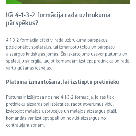
Kā 4-1-3-2 formācija rada uzbrukuma
pārspēkus?
4-1-3-2 formācija efektīvi rada uzbrukuma pārspēkus,
pozicionējot spēlētājus, lai izmantotu telpu un pārspētu
aizsargus kritiskajās jomās. Šis izkārtojums uzsver platumu un
spēlētāju sinerģiju, ļaujot komandām izstiept pretinieku un radīt
vārtu gūšanas iespējas.
Platuma izmantošana, lai izstieptu pretinieku
Platums ir izšķiroša nozīme 4-1-3-2 formācijā, jo tas liek
pretinieku aizsardzībai izplatīties, radot atvērumus vidū.
Izvietojot malējos uzbrucējus un malējos aizsargus plaši,
komandas var izstiept spēli un novilkt aizsargus no
centrālajām zonām.