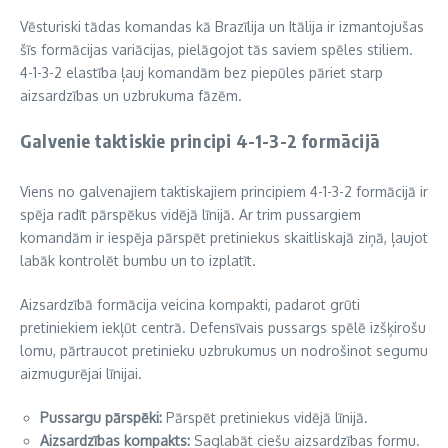
Vēsturiski tādas komandas kā Brazīlija un Itālija ir izmantojušas
šīs formācijas variācijas, pielāgojot tās saviem spēles stiliem.
4-1-3-2 elastība ļauj komandām bez piepūles pāriet starp
aizsardzības un uzbrukuma fāzēm.
Galvenie taktiskie principi 4-1-3-2 formācijā
Viens no galvenajiem taktiskajiem principiem 4-1-3-2 formācijā ir
spēja radīt pārspēkus vidējā līnijā. Ar trim pussargiem
komandām ir iespēja pārspēt pretiniekus skaitliskajā ziņā, ļaujot
labāk kontrolēt bumbu un to izplatīt.
Aizsardzībā formācija veicina kompakti, padarot grūti
pretiniekiem iekļūt centrā. Defensīvais pussargs spēlē izšķirošu
lomu, pārtraucot pretinieku uzbrukumus un nodrošinot segumu
aizmugurējai līnijai.
Pussargu pārspēki:
Pārspēt pretiniekus vidējā līnijā.
Aizsardzības kompakts:
Saglabāt ciešu aizsardzības formu.