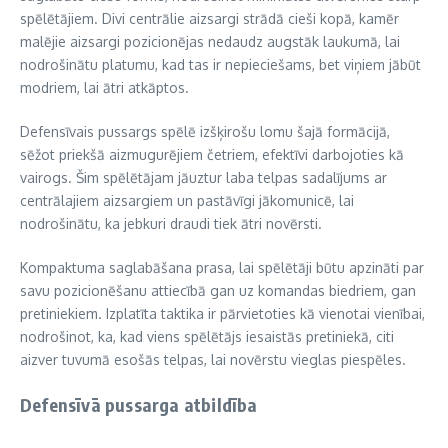
spēlētājiem. Divi centrālie aizsargi strādā cieši kopā, kamēr
malējie aizsargi pozicionējas nedaudz augstāk laukumā, lai
nodrošinātu platumu, kad tas ir nepieciešams, bet viņiem jābūt
modriem, lai ātri atkāptos.
Defensīvais pussargs spēlē izšķirošu lomu šajā formācijā,
sēžot priekšā aizmugurējiem četriem, efektīvi darbojoties kā
vairogs. Šim spēlētājam jāuztur laba telpas sadalījums ar
centrālajiem aizsargiem un pastāvīgi jākomunicē, lai
nodrošinātu, ka jebkuri draudi tiek ātri novērsti.
Kompaktuma saglabāšana prasa, lai spēlētāji būtu apzināti par
savu pozicionēšanu attiecībā gan uz komandas biedriem, gan
pretiniekiem. Izplatīta taktika ir pārvietoties kā vienotai vienībai,
nodrošinot, ka, kad viens spēlētājs iesaistās pretiniekā, citi
aizver tuvumā esošās telpas, lai novērstu vieglas piespēles.
Defensīvā pussarga atbildība