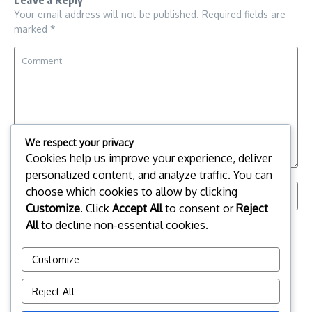
Your email address will not be published.
Required fields are
marked
*
We respect your privacy
Cookies help us improve your experience, deliver
personalized content, and analyze traffic. You can
choose which cookies to allow by clicking
Customize
. Click
Accept All
to consent or
Reject
All
to decline non-essential cookies.
Save my name, email, and website in this browser for the
next time I comment.
Customize
Reject All