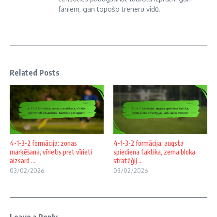
faniem, gan topošo treneru vidū.
Related Posts
4-1-3-2 formācija: zonas
4-1-3-2 formācija: augsta
marķēšana, vīrietis pret vīrieti
spiediena taktika, zema bloka
aizsard ...
stratēģij ...
03/02/2026
03/02/2026
Leave a Reply