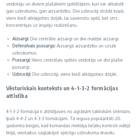
veidotāju un diviem plašākiem spēlētājiem, kuri var atbalstīt
gan uzbrukumu, gan aizsardzību. Divi uzbrucēji strādā kopā,
viens bieži atkāpjoties dziļāk, lai savienotu spēli, bet otrs
koncentrējas uz iespēju realizēšanu.
Aizsargi:
Divi centrālie aizsargi un divi malējie aizsargi.
Defensīvais pussargs:
Aizsargā aizsardzību un uzsāk
uzbrukumus.
Pussargi:
Viens centrālais spēles veidotājs un divi plašie
pussargi.
Uzbrucēji:
Divi uzbrucēji, viens bieži atkāpjoties dziļāk.
Vēsturiskais konteksts un 4-1-3-2 formācijas
attīstība
4-1-3-2 formācija ir attīstījusies no agrākām taktiskām shēmām,
īpaši 4-4-2 un 4-3-3 formācijām. Tā ieguva popularitāti 20.
gadsimta beigās, kad komandas meklēja lielāku kontroli vidējā
līnijā, vienlaikus saglabājot spēcīgu uzbrukuma draudu.