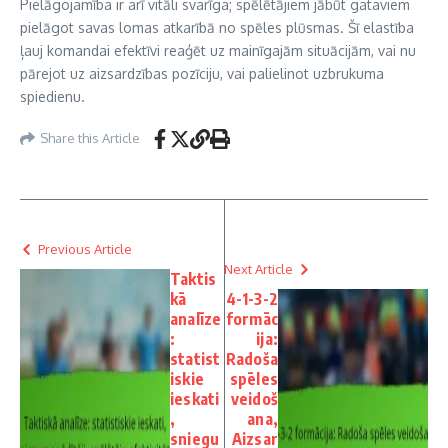
Pielāgojamība ir arī vitāli svarīga; spēlētājiem jābūt gataviem
pielāgot savas lomas atkarībā no spēles plūsmas. Šī elastība
ļauj komandai efektīvi reaģēt uz mainīgajām situācijām, vai nu
pārejot uz aizsardzības pozīciju, vai palielinot uzbrukuma
spiedienu.
Share this Article
Previous Article
Next Article
Taktis
kā
4-1-3-2
analīze
formāc
:
ija:
statist
Radoša
iskie
spēles
ieskati
veidoš
,
ana,
sniegu
Aizsar