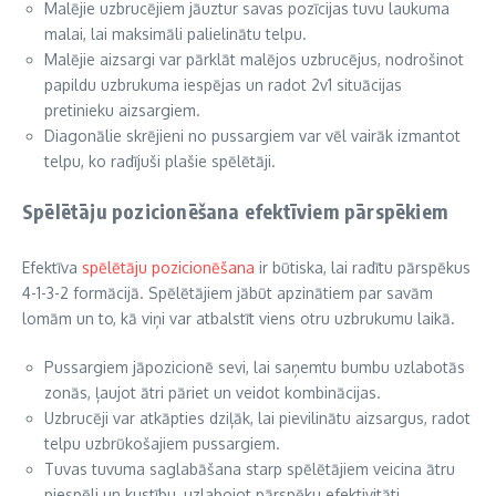
Malējie uzbrucējiem jāuztur savas pozīcijas tuvu laukuma
malai, lai maksimāli palielinātu telpu.
Malējie aizsargi var pārklāt malējos uzbrucējus, nodrošinot
papildu uzbrukuma iespējas un radot 2v1 situācijas
pretinieku aizsargiem.
Diagonālie skrējieni no pussargiem var vēl vairāk izmantot
telpu, ko radījuši plašie spēlētāji.
Spēlētāju pozicionēšana efektīviem pārspēkiem
Efektīva
spēlētāju pozicionēšana
ir būtiska, lai radītu pārspēkus
4-1-3-2 formācijā. Spēlētājiem jābūt apzinātiem par savām
lomām un to, kā viņi var atbalstīt viens otru uzbrukumu laikā.
Pussargiem jāpozicionē sevi, lai saņemtu bumbu uzlabotās
zonās, ļaujot ātri pāriet un veidot kombinācijas.
Uzbrucēji var atkāpties dziļāk, lai pievilinātu aizsargus, radot
telpu uzbrūkošajiem pussargiem.
Tuvas tuvuma saglabāšana starp spēlētājiem veicina ātru
piespēli un kustību, uzlabojot pārspēku efektivitāti.