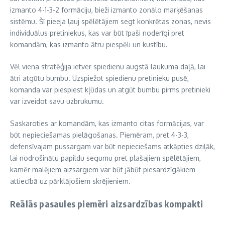
izmanto 4-1-3-2 formāciju, bieži izmanto zonālo marķēšanas
sistēmu. Šī pieeja ļauj spēlētājiem segt konkrētas zonas, nevis
individuālus pretiniekus, kas var būt īpaši noderīgi pret
komandām, kas izmanto ātru piespēli un kustību.
Vēl viena stratēģija ietver spiedienu augstā laukuma daļā, lai
ātri atgūtu bumbu. Uzspiežot spiedienu pretinieku pusē,
komanda var piespiest kļūdas un atgūt bumbu pirms pretinieki
var izveidot savu uzbrukumu.
Saskaroties ar komandām, kas izmanto citas formācijas, var
būt nepieciešamas pielāgošanas. Piemēram, pret 4-3-3,
defensīvajam pussargam var būt nepieciešams atkāpties dziļāk,
lai nodrošinātu papildu segumu pret plašajiem spēlētājiem,
kamēr malējiem aizsargiem var būt jābūt piesardzīgākiem
attiecībā uz pārklājošiem skrējieniem.
Reālās pasaules piemēri aizsardzības kompakti