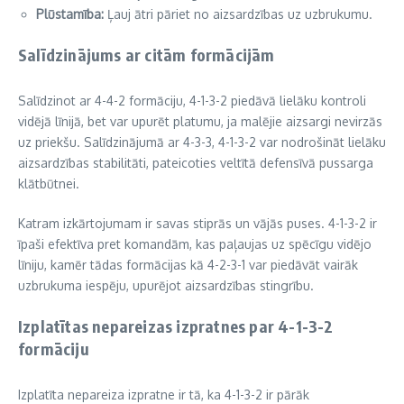
Plūstamība:
Ļauj ātri pāriet no aizsardzības uz uzbrukumu.
Salīdzinājums ar citām formācijām
Salīdzinot ar 4-4-2 formāciju, 4-1-3-2 piedāvā lielāku kontroli
vidējā līnijā, bet var upurēt platumu, ja malējie aizsargi nevirzās
uz priekšu. Salīdzinājumā ar 4-3-3, 4-1-3-2 var nodrošināt lielāku
aizsardzības stabilitāti, pateicoties veltītā defensīvā pussarga
klātbūtnei.
Katram izkārtojumam ir savas stiprās un vājās puses. 4-1-3-2 ir
īpaši efektīva pret komandām, kas paļaujas uz spēcīgu vidējo
līniju, kamēr tādas formācijas kā 4-2-3-1 var piedāvāt vairāk
uzbrukuma iespēju, upurējot aizsardzības stingrību.
Izplatītas nepareizas izpratnes par 4-1-3-2
formāciju
Izplatīta nepareiza izpratne ir tā, ka 4-1-3-2 ir pārāk