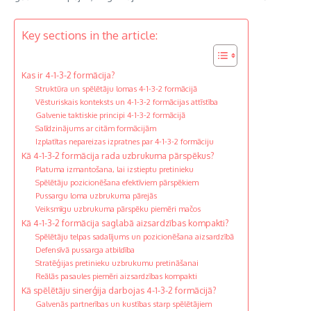
Key sections in the article:
Kas ir 4-1-3-2 formācija?
Struktūra un spēlētāju lomas 4-1-3-2 formācijā
Vēsturiskais konteksts un 4-1-3-2 formācijas attīstība
Galvenie taktiskie principi 4-1-3-2 formācijā
Salīdzinājums ar citām formācijām
Izplatītas nepareizas izpratnes par 4-1-3-2 formāciju
Kā 4-1-3-2 formācija rada uzbrukuma pārspēkus?
Platuma izmantošana, lai izstieptu pretinieku
Spēlētāju pozicionēšana efektīviem pārspēkiem
Pussargu loma uzbrukuma pārejās
Veiksmīgu uzbrukuma pārspēku piemēri mačos
Kā 4-1-3-2 formācija saglabā aizsardzības kompakti?
Spēlētāju telpas sadalījums un pozicionēšana aizsardzībā
Defensīvā pussarga atbildība
Stratēģijas pretinieku uzbrukumu pretināšanai
Reālās pasaules piemēri aizsardzības kompakti
Kā spēlētāju sinerģija darbojas 4-1-3-2 formācijā?
Galvenās partnerības un kustības starp spēlētājiem