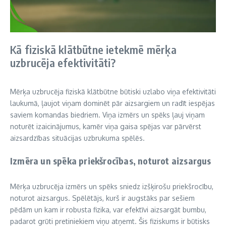
Kā fiziskā klātbūtne ietekmē mērķa
uzbrucēja efektivitāti?
Mērķa uzbrucēja fiziskā klātbūtne būtiski uzlabo viņa efektivitāti
laukumā, ļaujot viņam dominēt pār aizsargiem un radīt iespējas
saviem komandas biedriem. Viņa izmērs un spēks ļauj viņam
noturēt izaicinājumus, kamēr viņa gaisa spējas var pārvērst
aizsardzības situācijas uzbrukuma spēlēs.
Izmēra un spēka priekšrocības, noturot aizsargus
Mērķa uzbrucēja izmērs un spēks sniedz izšķirošu priekšrocību,
noturot aizsargus. Spēlētājs, kurš ir augstāks par sešiem
pēdām un kam ir robusta fizika, var efektīvi aizsargāt bumbu,
padarot grūti pretiniekiem viņu atņemt. Šis fiziskums ir būtisks