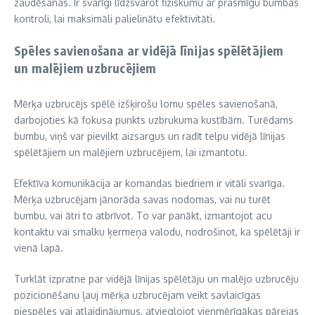
zaudēšanas. Ir svarīgi līdzsvarot fiziskumu ar prasmīgu bumbas
kontroli, lai maksimāli palielinātu efektivitāti.
Spēles savienošana ar vidējā līnijas spēlētājiem
un malējiem uzbrucējiem
Mērķa uzbrucējs spēlē izšķirošu lomu spēles savienošanā,
darbojoties kā fokusa punkts uzbrukuma kustībām. Turēdams
bumbu, viņš var pievilkt aizsargus un radīt telpu vidējā līnijas
spēlētājiem un malējiem uzbrucējiem, lai izmantotu.
Efektīva komunikācija ar komandas biedriem ir vitāli svarīga.
Mērķa uzbrucējam jānorāda savas nodomas, vai nu turēt
bumbu, vai ātri to atbrīvot. To var panākt, izmantojot acu
kontaktu vai smalku ķermeņa valodu, nodrošinot, ka spēlētāji ir
vienā lapā.
Turklāt izpratne par vidējā līnijas spēlētāju un malējo uzbrucēju
pozicionēšanu ļauj mērķa uzbrucējam veikt savlaicīgas
piespēles vai atlaidinājumus, atvieglojot vienmērīgākas pārejas