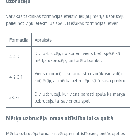
uzbrucēju
Vairākas taktiskās formācijas efektīvi iekļauj mērķa uzbrucēju,
palielinot viņu ietekmi uz spēli. Biežākās formācijas ietver:
Formācija
Apraksts
Divi uzbrucēji, no kuriem viens bieži spēlē kā
4-4-2
mērķa uzbrucējs, lai turētu bumbu.
Viens uzbrucējs, ko atbalsta uzbrūkošie vidējie
4-2-3-1
spēlētāji, ar mērķa uzbrucēju kā fokusa punktu.
Divi uzbrucēji, kur viens parasti spēlē kā mērķa
3-5-2
uzbrucējs, lai savienotu spēli.
Mērķa uzbrucēja lomas attīstība laika gaitā
Mērķa uzbrucēja loma ir ievērojami attīstījusies, pielāgojoties