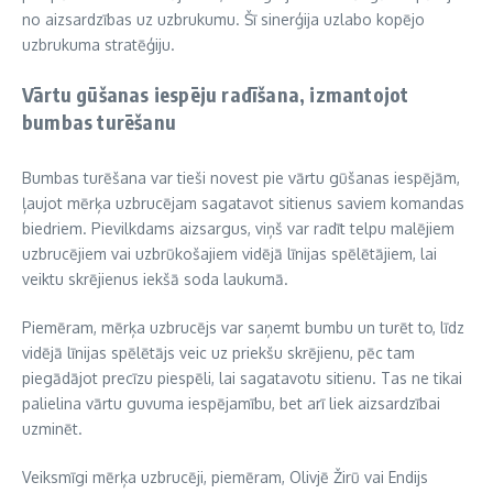
no aizsardzības uz uzbrukumu. Šī sinerģija uzlabo kopējo
uzbrukuma stratēģiju.
Vārtu gūšanas iespēju radīšana, izmantojot
bumbas turēšanu
Bumbas turēšana var tieši novest pie vārtu gūšanas iespējām,
ļaujot mērķa uzbrucējam sagatavot sitienus saviem komandas
biedriem. Pievilkdams aizsargus, viņš var radīt telpu malējiem
uzbrucējiem vai uzbrūkošajiem vidējā līnijas spēlētājiem, lai
veiktu skrējienus iekšā soda laukumā.
Piemēram, mērķa uzbrucējs var saņemt bumbu un turēt to, līdz
vidējā līnijas spēlētājs veic uz priekšu skrējienu, pēc tam
piegādājot precīzu piespēli, lai sagatavotu sitienu. Tas ne tikai
palielina vārtu guvuma iespējamību, bet arī liek aizsardzībai
uzminēt.
Veiksmīgi mērķa uzbrucēji, piemēram, Olivjē Žirū vai Endijs