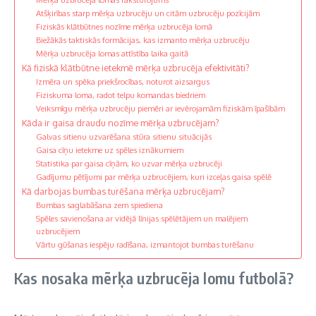
Atšķirības starp mērķa uzbrucēju un citām uzbrucēju pozīcijām
Fiziskās klātbūtnes nozīme mērķa uzbrucēja lomā
Biežākās taktiskās formācijas, kas izmanto mērķa uzbrucēju
Mērķa uzbrucēja lomas attīstība laika gaitā
Kā fiziskā klātbūtne ietekmē mērķa uzbrucēja efektivitāti?
Izmēra un spēka priekšrocības, noturot aizsargus
Fiziskuma loma, radot telpu komandas biedriem
Veiksmīgu mērķa uzbrucēju piemēri ar ievērojamām fiziskām īpašībām
Kāda ir gaisa draudu nozīme mērķa uzbrucējam?
Galvas sitienu uzvarēšana stūra sitienu situācijās
Gaisa cīņu ietekme uz spēles iznākumiem
Statistika par gaisa cīņām, ko uzvar mērķa uzbrucēji
Gadījumu pētījumi par mērķa uzbrucējiem, kuri izceļas gaisa spēlē
Kā darbojas bumbas turēšana mērķa uzbrucējam?
Bumbas saglabāšana zem spiediena
Spēles savienošana ar vidējā līnijas spēlētājiem un malējiem
uzbrucējiem
Vārtu gūšanas iespēju radīšana, izmantojot bumbas turēšanu
Kas nosaka mērķa uzbrucēja lomu futbolā?