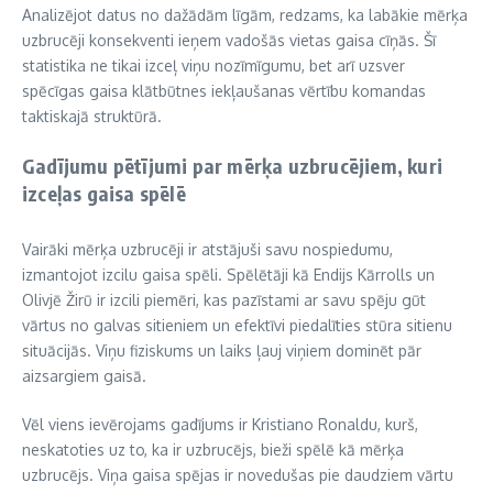
Analizējot datus no dažādām līgām, redzams, ka labākie mērķa
uzbrucēji konsekventi ieņem vadošās vietas gaisa cīņās. Šī
statistika ne tikai izceļ viņu nozīmīgumu, bet arī uzsver
spēcīgas gaisa klātbūtnes iekļaušanas vērtību komandas
taktiskajā struktūrā.
Gadījumu pētījumi par mērķa uzbrucējiem, kuri
izceļas gaisa spēlē
Vairāki mērķa uzbrucēji ir atstājuši savu nospiedumu,
izmantojot izcilu gaisa spēli. Spēlētāji kā Endijs Kārrolls un
Olivjē Žirū ir izcili piemēri, kas pazīstami ar savu spēju gūt
vārtus no galvas sitieniem un efektīvi piedalīties stūra sitienu
situācijās. Viņu fiziskums un laiks ļauj viņiem dominēt pār
aizsargiem gaisā.
Vēl viens ievērojams gadījums ir Kristiano Ronaldu, kurš,
neskatoties uz to, ka ir uzbrucējs, bieži spēlē kā mērķa
uzbrucējs. Viņa gaisa spējas ir novedušas pie daudziem vārtu