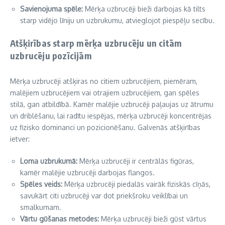
Savienojuma spēle:
Mērķa uzbrucēji bieži darbojas kā tilts
starp vidējo līniju un uzbrukumu, atvieglojot piespēļu secību.
Atšķirības starp mērķa uzbrucēju un citām
uzbrucēju pozīcijām
Mērķa uzbrucēji atšķiras no citiem uzbrucējiem, piemēram,
malējiem uzbrucējiem vai otrajiem uzbrucējiem, gan spēles
stilā, gan atbildībā. Kamēr malējie uzbrucēji paļaujas uz ātrumu
un driblēšanu, lai radītu iespējas, mērķa uzbrucēji koncentrējas
uz fizisko dominanci un pozicionēšanu. Galvenās atšķirības
ietver:
Loma uzbrukumā:
Mērķa uzbrucēji ir centrālās figūras,
kamēr malējie uzbrucēji darbojas flangos.
Spēles veids:
Mērķa uzbrucēji piedalās vairāk fiziskās cīņās,
savukārt citi uzbrucēji var dot priekšroku veiklībai un
smalkumam.
Vārtu gūšanas metodes:
Mērķa uzbrucēji bieži gūst vārtus