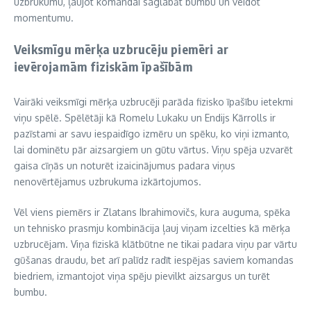
uzbrukumu, ļaujot komandai saglabāt bumbu un veidot
momentumu.
Veiksmīgu mērķa uzbrucēju piemēri ar
ievērojamām fiziskām īpašībām
Vairāki veiksmīgi mērķa uzbrucēji parāda fizisko īpašību ietekmi
viņu spēlē. Spēlētāji kā Romelu Lukaku un Endijs Kārrolls ir
pazīstami ar savu iespaidīgo izmēru un spēku, ko viņi izmanto,
lai dominētu pār aizsargiem un gūtu vārtus. Viņu spēja uzvarēt
gaisa cīņās un noturēt izaicinājumus padara viņus
nenovērtējamus uzbrukuma izkārtojumos.
Vēl viens piemērs ir Zlatans Ibrahimovičs, kura auguma, spēka
un tehnisko prasmju kombinācija ļauj viņam izcelties kā mērķa
uzbrucējam. Viņa fiziskā klātbūtne ne tikai padara viņu par vārtu
gūšanas draudu, bet arī palīdz radīt iespējas saviem komandas
biedriem, izmantojot viņa spēju pievilkt aizsargus un turēt
bumbu.