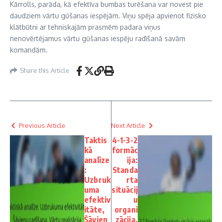
Kārrolls, parāda, kā efektīva bumbas turēšana var novest pie
daudziem vārtu gūšanas iespējām. Viņu spēja apvienot fizisko
klātbūtni ar tehniskajām prasmēm padara viņus
nenovērtējamus vārtu gūšanas iespēju radīšanā savām
komandām.
Share this Article
Previous Article
Next Article
Taktis
4-1-3-2
kā
formāc
analīze
ija:
:
Standa
Uzbruk
rta
uma
situācij
efektiv
u
itāte,
organi
Šāvien
zācija,