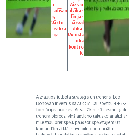
u
Aizsar
radīšan
dzības
a,
līnijas
Vārtu
pārval
realizā
dība,
cija
Vidusla
uka
kontro
le
Aizrautīgs futbola stratēģis un treneris, Leo
Donovan ir veltījis savu dzīvi, lai izpētītu 4-1-3-2
formācijas nianses. Ar vairāk nekā desmit gadu
trenera pieredzi viņš apvieno taktisko analīzi ar
mīlestību pret spēli, palīdzot spēlētājiem un
komandām atklāt savu pilno potenciālu
laukumā. Leo dalās ar savām atziņām, rakstot