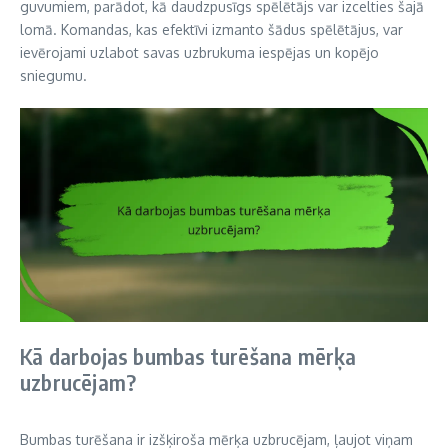
guvumiem, parādot, kā daudzpusīgs spēlētājs var izcelties šajā
lomā. Komandas, kas efektīvi izmanto šādus spēlētājus, var
ievērojami uzlabot savas uzbrukuma iespējas un kopējo
sniegumu.
Kā darbojas bumbas turēšana mērķa
uzbrucējam?
Bumbas turēšana ir izšķiroša mērķa uzbrucējam, ļaujot viņam