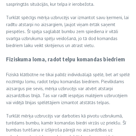
saspringtās situācijās, kur telpa ir ierobežota.
Turklāt spēcīgs mērķa uzbrucējs var izmantot savu ķermeni, lai
radītu atstarpi no aizsargiem, ļaujot viņam ērtāk saņemt
piespēles. Šī spēja saglabāt bumbu zem spiediena ir vitāli
svarīga uzbrukuma spēļu veidošanā, jo tā dod komandas
biedriem laiku veikt skrējienus un atrast vietu.
Fiziskuma loma, radot telpu komandas biedriem
Fiziskā klātbūtne ne tikai palīdz individuālajā spēlē, bet arī spēlē
nozīmīgu lomu, radot telpu komandas biedriem. Pievilkdams
aizsargus pie sevis, mērķa uzbrucējs var atvērt atstarpi
aizsardzības līnijā. Tas var radīt iespējas malējiem uzbrucējiem
vai vidējā līnijas spēlētājiem izmantot atstātās telpas.
Turklāt mērķa uzbrucējs var darboties kā pivotu uzbrukumā,
turēdams bumbu, kamēr komandas biedri virzās uz priekšu. Šī
bumbas turēšana ir izšķiroša pārejā no aizsardzības uz