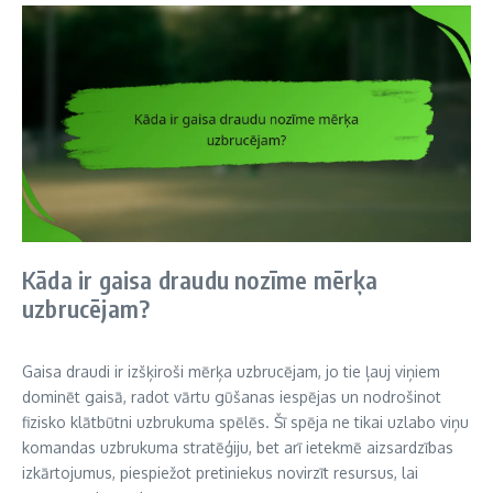
Kāda ir gaisa draudu nozīme mērķa
uzbrucējam?
Gaisa draudi ir izšķiroši mērķa uzbrucējam, jo tie ļauj viņiem
dominēt gaisā, radot vārtu gūšanas iespējas un nodrošinot
fizisko klātbūtni uzbrukuma spēlēs. Šī spēja ne tikai uzlabo viņu
komandas uzbrukuma stratēģiju, bet arī ietekmē aizsardzības
izkārtojumus, piespiežot pretiniekus novirzīt resursus, lai