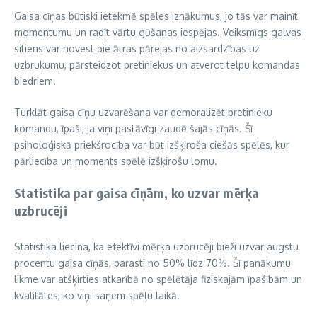
Gaisa cīņas būtiski ietekmē spēles iznākumus, jo tās var mainīt
momentumu un radīt vārtu gūšanas iespējas. Veiksmīgs galvas
sitiens var novest pie ātras pārejas no aizsardzības uz
uzbrukumu, pārsteidzot pretiniekus un atverot telpu komandas
biedriem.
Turklāt gaisa cīņu uzvarēšana var demoralizēt pretinieku
komandu, īpaši, ja viņi pastāvīgi zaudē šajās cīņās. Šī
psiholoģiskā priekšrocība var būt izšķiroša ciešās spēlēs, kur
pārliecība un moments spēlē izšķirošu lomu.
Statistika par gaisa cīņām, ko uzvar mērķa
uzbrucēji
Statistika liecina, ka efektīvi mērķa uzbrucēji bieži uzvar augstu
procentu gaisa cīņās, parasti no 50% līdz 70%. Šī panākumu
likme var atšķirties atkarībā no spēlētāja fiziskajām īpašībām un
kvalitātes, ko viņi saņem spēļu laikā.