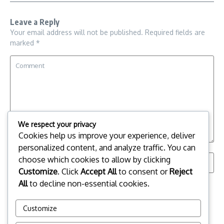
Leave a Reply
Your email address will not be published.
Required fields are
marked
*
We respect your privacy
Cookies help us improve your experience, deliver
personalized content, and analyze traffic. You can
choose which cookies to allow by clicking
Customize
. Click
Accept All
to consent or
Reject
All
to decline non-essential cookies.
Save my name, email, and website in this browser for the
next time I comment.
Customize