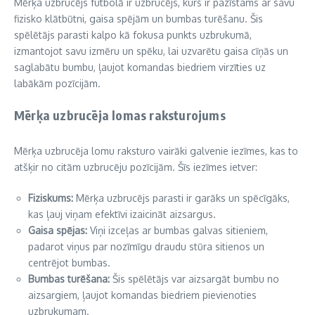
Mērķa uzbrucējs futbolā ir uzbrucējs, kurš ir pazīstams ar savu
fizisko klātbūtni, gaisa spējām un bumbas turēšanu. Šis
spēlētājs parasti kalpo kā fokusa punkts uzbrukumā,
izmantojot savu izmēru un spēku, lai uzvarētu gaisa cīņās un
saglabātu bumbu, ļaujot komandas biedriem virzīties uz
labākām pozīcijām.
Mērķa uzbrucēja lomas raksturojums
Mērķa uzbrucēja lomu raksturo vairāki galvenie iezīmes, kas to
atšķir no citām uzbrucēju pozīcijām. Šīs iezīmes ietver:
Fiziskums:
Mērķa uzbrucējs parasti ir garāks un spēcīgāks,
kas ļauj viņam efektīvi izaicināt aizsargus.
Gaisa spējas:
Viņi izceļas ar bumbas galvas sitieniem,
padarot viņus par nozīmīgu draudu stūra sitienos un
centrējot bumbas.
Bumbas turēšana:
Šis spēlētājs var aizsargāt bumbu no
aizsargiem, ļaujot komandas biedriem pievienoties
uzbrukumam.