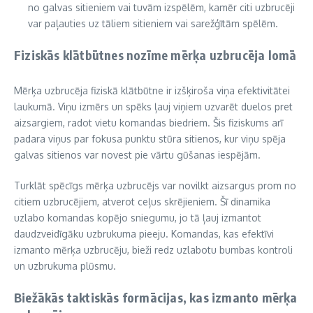
no galvas sitieniem vai tuvām izspēlēm, kamēr citi uzbrucēji
var paļauties uz tāliem sitieniem vai sarežģītām spēlēm.
Fiziskās klātbūtnes nozīme mērķa uzbrucēja lomā
Mērķa uzbrucēja fiziskā klātbūtne ir izšķiroša viņa efektivitātei
laukumā. Viņu izmērs un spēks ļauj viņiem uzvarēt duelos pret
aizsargiem, radot vietu komandas biedriem. Šis fiziskums arī
padara viņus par fokusa punktu stūra sitienos, kur viņu spēja
galvas sitienos var novest pie vārtu gūšanas iespējām.
Turklāt spēcīgs mērķa uzbrucējs var novilkt aizsargus prom no
citiem uzbrucējiem, atverot ceļus skrējieniem. Šī dinamika
uzlabo komandas kopējo sniegumu, jo tā ļauj izmantot
daudzveidīgāku uzbrukuma pieeju. Komandas, kas efektīvi
izmanto mērķa uzbrucēju, bieži redz uzlabotu bumbas kontroli
un uzbrukuma plūsmu.
Biežākās taktiskās formācijas, kas izmanto mērķa