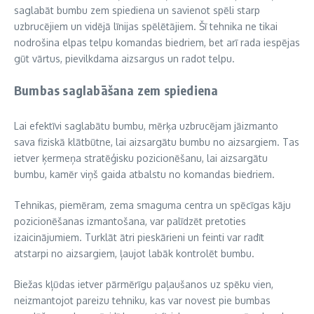
saglabāt bumbu zem spiediena un savienot spēli starp
uzbrucējiem un vidējā līnijas spēlētājiem. Šī tehnika ne tikai
nodrošina elpas telpu komandas biedriem, bet arī rada iespējas
gūt vārtus, pievilkdama aizsargus un radot telpu.
Bumbas saglabāšana zem spiediena
Lai efektīvi saglabātu bumbu, mērķa uzbrucējam jāizmanto
sava fiziskā klātbūtne, lai aizsargātu bumbu no aizsargiem. Tas
ietver ķermeņa stratēģisku pozicionēšanu, lai aizsargātu
bumbu, kamēr viņš gaida atbalstu no komandas biedriem.
Tehnikas, piemēram, zema smaguma centra un spēcīgas kāju
pozicionēšanas izmantošana, var palīdzēt pretoties
izaicinājumiem. Turklāt ātri pieskārieni un feinti var radīt
atstarpi no aizsargiem, ļaujot labāk kontrolēt bumbu.
Biežas kļūdas ietver pārmērīgu paļaušanos uz spēku vien,
neizmantojot pareizu tehniku, kas var novest pie bumbas