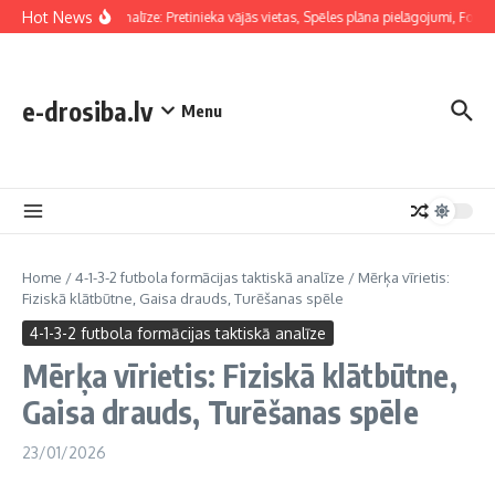
Skip to content
Hot News
Taktiskā analīze: Pretinieka vājās vietas, Spēles plāna pielāgojumi, Formāc
e-drosiba.lv
Menu
Home
/
4-1-3-2 futbola formācijas taktiskā analīze
/
Mērķa vīrietis:
Fiziskā klātbūtne, Gaisa drauds, Turēšanas spēle
4-1-3-2 futbola formācijas taktiskā analīze
Mērķa vīrietis: Fiziskā klātbūtne,
Gaisa drauds, Turēšanas spēle
23/01/2026