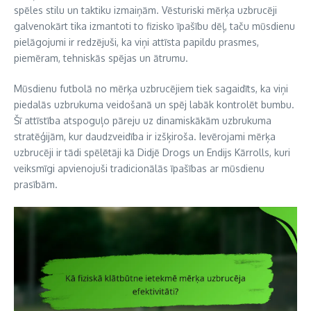
spēles stilu un taktiku izmaiņām. Vēsturiski mērķa uzbrucēji
galvenokārt tika izmantoti to fizisko īpašību dēļ, taču mūsdienu
pielāgojumi ir redzējuši, ka viņi attīsta papildu prasmes,
piemēram, tehniskās spējas un ātrumu.
Mūsdienu futbolā no mērķa uzbrucējiem tiek sagaidīts, ka viņi
piedalās uzbrukuma veidošanā un spēj labāk kontrolēt bumbu.
Šī attīstība atspoguļo pāreju uz dinamiskākām uzbrukuma
stratēģijām, kur daudzveidība ir izšķiroša. Ievērojami mērķa
uzbrucēji ir tādi spēlētāji kā Didjē Drogs un Endijs Kārrolls, kuri
veiksmīgi apvienojuši tradicionālās īpašības ar mūsdienu
prasībām.