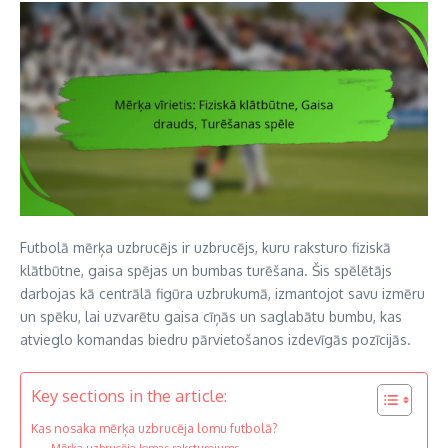
Futbolā mērķa uzbrucējs ir uzbrucējs, kuru raksturo fiziskā
klātbūtne, gaisa spējas un bumbas turēšana. Šis spēlētājs
darbojas kā centrālā figūra uzbrukumā, izmantojot savu izmēru
un spēku, lai uzvarētu gaisa cīņās un saglabātu bumbu, kas
atvieglo komandas biedru pārvietošanos izdevīgās pozīcijās.
Key sections in the article:
Kas nosaka mērķa uzbrucēja lomu futbolā?
Mērķa uzbrucēja lomas raksturojums