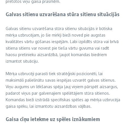
pretotos viņu gaisa prasmēm.
Galvas sitienu uzvarēšana stūra sitienu situācijās
Galvas sitienu uzvarēšana stūra sitienu situācijās ir būtiska
mērķa uzbrucējam, jo šie mirkļi bieži noved pie augstas
kvalitātes vārtu gūšanas iespējām. Labi izpildīts stūra vai brīvā
sitiena sitiens var novest pie tieša vārtu guvuma vai radīt
haosu pretinieku aizsardzībā, ļaujot komandas biedriem
izmantot situāciju.
Mērķa uzbrucēji parasti tiek stratēģiski pozicionēti, lai
maksimāli palielinātu savas iespējas uzvarēt galvas sitienus.
Viņu augums un lēkšanas spēja ļauj viņiem pārspēt aizsargus,
padarot viņus par galvenajiem spēlētājiem stūra sitienos.
Komandas bieži izstrādā specifiskas spēles ap mērķa uzbrucēja
gaisa spēku, lai izmantotu aizsardzības vājības.
Gaisa cīņu ietekme uz spēles iznākumiem