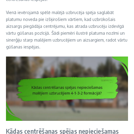
Vienā ievērojamā spēlē malējā uzbrucēja spēja saglabāt
platumu noveda pie izšķirošiem vārtiem, kad uzbrūkošais
aizsargs piegādāja centrējumu, kas atrada uzbrucēju izdevīgā
vārtu gūšanas pozīcijā. Šādi piemēri ilustrē platuma nozīmi un
sinerģiju starp malējiem uzbrucējiem un aizsargiem, radot vārtu
gūšanas iespējas.
Kādas centrēšanas spējas nepieciešamas