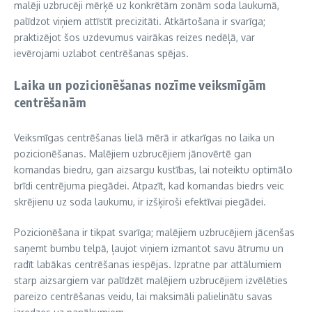
malēji uzbrucēji mērķē uz konkrētām zonām soda laukumā,
palīdzot viņiem attīstīt precizitāti. Atkārtošana ir svarīga;
praktizējot šos uzdevumus vairākas reizes nedēļā, var
ievērojami uzlabot centrēšanas spējas.
Laika un pozicionēšanas nozīme veiksmīgām
centrēšanām
Veiksmīgas centrēšanas lielā mērā ir atkarīgas no laika un
pozicionēšanas. Malējiem uzbrucējiem jānovērtē gan
komandas biedru, gan aizsargu kustības, lai noteiktu optimālo
brīdi centrējuma piegādei. Atpazīt, kad komandas biedrs veic
skrējienu uz soda laukumu, ir izšķiroši efektīvai piegādei.
Pozicionēšana ir tikpat svarīga; malējiem uzbrucējiem jācenšas
saņemt bumbu telpā, ļaujot viņiem izmantot savu ātrumu un
radīt labākas centrēšanas iespējas. Izpratne par attālumiem
starp aizsargiem var palīdzēt malējiem uzbrucējiem izvēlēties
pareizo centrēšanas veidu, lai maksimāli palielinātu savas