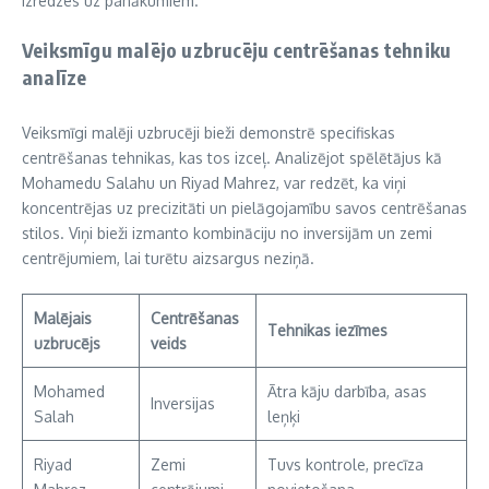
izredzes uz panākumiem.
Veiksmīgu malējo uzbrucēju centrēšanas tehniku
analīze
Veiksmīgi malēji uzbrucēji bieži demonstrē specifiskas
centrēšanas tehnikas, kas tos izceļ. Analizējot spēlētājus kā
Mohamedu Salahu un Riyad Mahrez, var redzēt, ka viņi
koncentrējas uz precizitāti un pielāgojamību savos centrēšanas
stilos. Viņi bieži izmanto kombināciju no inversijām un zemi
centrējumiem, lai turētu aizsargus neziņā.
Malējais
Centrēšanas
Tehnikas iezīmes
uzbrucējs
veids
Mohamed
Ātra kāju darbība, asas
Inversijas
Salah
leņķi
Riyad
Zemi
Tuvs kontrole, precīza