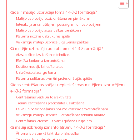
Kāda ir malējo uzbrucēju loma 4-1-3-2 formācijā?
Malējo uzbrucēju pozicionēšana un pienākumi
Interakcija ar centrālajiem pussargiem un uzbrucējiem
Malējo uzbrucēju aizsardzības pienākumi
Platuma nozīme uzbrukuma spēlē
Veiksmīgu malējo uzbrucēju galvenās īpašības
Kā malējie uzbrucēji rada platumu 4-1-3-2 formācijā?
Aizsardzības izstiepšanas tehnikas
Efektīva laukuma izmantošana
Kustību modeļi, lai radītu telpu
Uzbrūkošo aizsargu loma
Platuma radīšanas piemēri profesionālajās spēlēs
Kādas centrēšanas spējas nepieciešamas malējiem uzbrucējiem
4-1-3-2 formācijā?
Centrēšanas veidi un to efektivitāte
Treniņi centrēšanas precizitātes uzlabošanai
Laika un pozicionēšanas nozīme veiksmīgām centrēšanām
Veiksmīgu malējo uzbrucēju centrēšanas tehniku analīze
Centrēšanas ietekme uz vārtu gūšanas iespējām
Kā malēji uzbrucēji izmanto ātrumu 4-1-3-2 formācijā?
Ātruma izpratne kā taktiska priekšrocība
Tehnikas, lai apsteigtu aizsargus