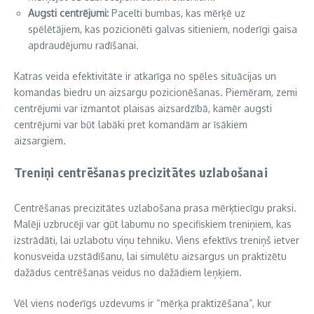
Augsti centrējumi:
Pacelti bumbas, kas mērķē uz
spēlētājiem, kas pozicionēti galvas sitieniem, noderīgi gaisa
apdraudējumu radīšanai.
Katras veida efektivitāte ir atkarīga no spēles situācijas un
komandas biedru un aizsargu pozicionēšanas. Piemēram, zemi
centrējumi var izmantot plaisas aizsardzībā, kamēr augsti
centrējumi var būt labāki pret komandām ar īsākiem
aizsargiem.
Treniņi centrēšanas precizitātes uzlabošanai
Centrēšanas precizitātes uzlabošana prasa mērķtiecīgu praksi.
Malēji uzbrucēji var gūt labumu no specifiskiem treniņiem, kas
izstrādāti, lai uzlabotu viņu tehniku. Viens efektīvs treniņš ietver
konusveida uzstādīšanu, lai simulētu aizsargus un praktizētu
dažādus centrēšanas veidus no dažādiem leņķiem.
Vēl viens noderīgs uzdevums ir “mērķa praktizēšana”, kur