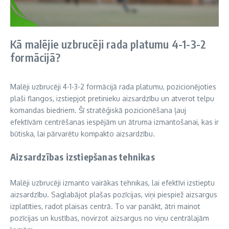
Kā malējie uzbrucēji rada platumu 4-1-3-2
formācijā?
Malēji uzbrucēji 4-1-3-2 formācijā rada platumu, pozicionējoties
plaši flangos, izstiepjot pretinieku aizsardzību un atverot telpu
komandas biedriem. Šī stratēģiskā pozicionēšana ļauj
efektīvām centrēšanas iespējām un ātruma izmantošanai, kas ir
būtiska, lai pārvarētu kompakto aizsardzību.
Aizsardzības izstiepšanas tehnikas
Malēji uzbrucēji izmanto vairākas tehnikas, lai efektīvi izstieptu
aizsardzību. Saglabājot plašas pozīcijas, viņi piespiež aizsargus
izplatīties, radot plaisas centrā. To var panākt, ātri mainot
pozīcijas un kustības, novirzot aizsargus no viņu centrālajām