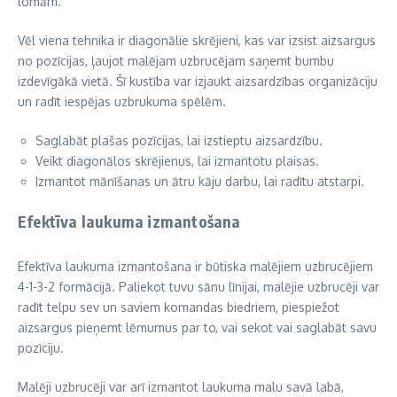
lomām.
Vēl viena tehnika ir diagonālie skrējieni, kas var izsist aizsargus
no pozīcijas, ļaujot malējam uzbrucējam saņemt bumbu
izdevīgākā vietā. Šī kustība var izjaukt aizsardzības organizāciju
un radīt iespējas uzbrukuma spēlēm.
Saglabāt plašas pozīcijas, lai izstieptu aizsardzību.
Veikt diagonālos skrējienus, lai izmantotu plaisas.
Izmantot mānīšanas un ātru kāju darbu, lai radītu atstarpi.
Efektīva laukuma izmantošana
Efektīva laukuma izmantošana ir būtiska malējiem uzbrucējiem
4-1-3-2 formācijā. Paliekot tuvu sānu līnijai, malējie uzbrucēji var
radīt telpu sev un saviem komandas biedriem, piespiežot
aizsargus pieņemt lēmumus par to, vai sekot vai saglabāt savu
pozīciju.
Malēji uzbrucēji var arī izmantot laukuma malu savā labā,