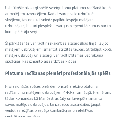
Uzbrūkošie aizsargi spēlē svarīgu lomu platuma radīšanā kopā
ar malējiem uzbrucējiem. Kad aizsargs veic uzbrūkošu
skrējienu, tas ne tikai sniedz papildu iespēju malējam
uzbrucējam, bet arī piespiež aizsargus pieņemt lēmumus par to,
kuru spēlētāju segt.
Šī pārklāšanās var radīt neskaidrības aizsardzības līnijā, ļaujot
malējiem uzbrucējiem izmantot atstātās telpas. Strādājot kopā,
malējie uzbrucēji un aizsargi var radīt bīstamas uzbrukuma
situācijas, kas izmanto aizsardzības kļūdas.
Platuma radīšanas piemēri profesionālajās spēlēs
Profesionālās spēles bieži demonstrē efektīvu platuma
radīšanu no malējiem uzbrucējiem 4-1-3-2 formācijā. Piemēram,
tādas komandas kā Mančestras City un Liverpūle izmanto
savus malējos uzbrucējus, lai izstieptu aizsardzību, ļaujot
veidot sarežģītas piespēļu kombinācijas un efektīvas
centrēšanas iespējas.