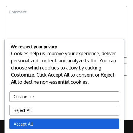
We respect your privacy
Cookies help us improve your experience, deliver
personalized content, and analyze traffic. You can
choose which cookies to allow by clicking
Customize
. Click
Accept All
to consent or
Reject
All
to decline non-essential cookies.
Save my name, email, and website in this browser for the
next time I comment.
Customize
Reject All
Accept All
Copyright © 2026 e-drosiba.lv | Powered by
News Magazine X