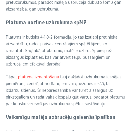
pretuzbrukumus, parādot malējā uzbrucēja dubulto lomu gan
aizsardzībā, gan uzbrukumā.
Platuma nozīme uzbrukuma spēlē
Platums ir būtisks 4-1-3-2 formācijā, jo tas izstiepj pretinieka
aizsardzību, radot plaisas centrālajiem spēlētājiem, ko
izmantot. Saglabājot platumu, malējie uzbrucēji piespiež
aizsargus izplatīties, kas var atvērt telpu pussargiem un
uzbrucējiem efektīvai darbībai.
Tāpat
platuma izmantošana
ļauj dažādot uzbrukuma iespējas,
piemēram, centrējot no flangiem vai griežoties iekšā, lai
izdarītu sitienus. Šī neparedzamība var turēt aizsargus uz
pirkstgaliem un radīt vairāk iespēju gūt vārtus, padarot platumu
par kritisku veiksmīgas uzbrukuma spēles sastāvdaļu.
Veiksmīgu malējo uzbrucēju galvenās īpašības