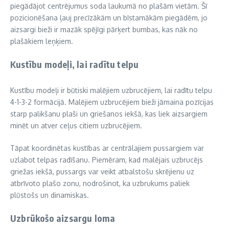
piegādājot centrējumus soda laukumā no plašām vietām. Šī
pozicionēšana ļauj precīzākām un bīstamākām piegādēm, jo
aizsargi bieži ir mazāk spējīgi pārķert bumbas, kas nāk no
plašākiem leņķiem.
Kustību modeļi, lai radītu telpu
Kustību modeļi ir būtiski malējiem uzbrucējiem, lai radītu telpu
4-1-3-2 formācijā. Malējiem uzbrucējiem bieži jāmaina pozīcijas
starp palikšanu plaši un griešanos iekšā, kas liek aizsargiem
minēt un atver ceļus citiem uzbrucējiem.
Tāpat koordinētas kustības ar centrālajiem pussargiem var
uzlabot telpas radīšanu. Piemēram, kad malējais uzbrucējs
griežas iekšā, pussargs var veikt atbalstošu skrējienu uz
atbrīvoto plašo zonu, nodrošinot, ka uzbrukums paliek
plūstošs un dinamiskas.
Uzbrūkošo aizsargu loma