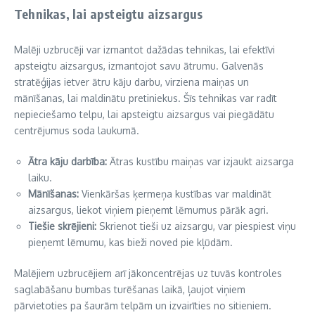
Tehnikas, lai apsteigtu aizsargus
Malēji uzbrucēji var izmantot dažādas tehnikas, lai efektīvi
apsteigtu aizsargus, izmantojot savu ātrumu. Galvenās
stratēģijas ietver ātru kāju darbu, virziena maiņas un
mānīšanas, lai maldinātu pretiniekus. Šīs tehnikas var radīt
nepieciešamo telpu, lai apsteigtu aizsargus vai piegādātu
centrējumus soda laukumā.
Ātra kāju darbība:
Ātras kustību maiņas var izjaukt aizsarga
laiku.
Mānīšanas:
Vienkāršas ķermeņa kustības var maldināt
aizsargus, liekot viņiem pieņemt lēmumus pārāk agri.
Tiešie skrējieni:
Skrienot tieši uz aizsargu, var piespiest viņu
pieņemt lēmumu, kas bieži noved pie kļūdām.
Malējiem uzbrucējiem arī jākoncentrējas uz tuvās kontroles
saglabāšanu bumbas turēšanas laikā, ļaujot viņiem
pārvietoties pa šaurām telpām un izvairīties no sitieniem.