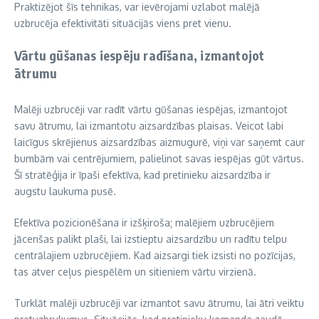
Praktizējot šīs tehnikas, var ievērojami uzlabot malējā
uzbrucēja efektivitāti situācijās viens pret vienu.
Vārtu gūšanas iespēju radīšana, izmantojot
ātrumu
Malēji uzbrucēji var radīt vārtu gūšanas iespējas, izmantojot
savu ātrumu, lai izmantotu aizsardzības plaisas. Veicot labi
laicīgus skrējienus aizsardzības aizmugurē, viņi var saņemt caur
bumbām vai centrējumiem, palielinot savas iespējas gūt vārtus.
Šī stratēģija ir īpaši efektīva, kad pretinieku aizsardzība ir
augstu laukuma pusē.
Efektīva pozicionēšana ir izšķiroša; malējiem uzbrucējiem
jācenšas palikt plaši, lai izstieptu aizsardzību un radītu telpu
centrālajiem uzbrucējiem. Kad aizsargi tiek izsisti no pozīcijas,
tas atver ceļus piespēlēm un sitieniem vārtu virzienā.
Turklāt malēji uzbrucēji var izmantot savu ātrumu, lai ātri veiktu