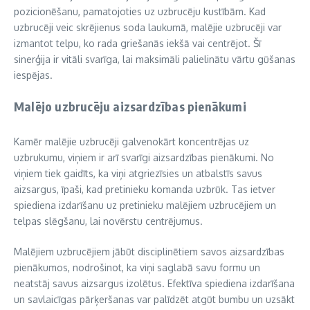
pozicionēšanu, pamatojoties uz uzbrucēju kustībām. Kad
uzbrucēji veic skrējienus soda laukumā, malējie uzbrucēji var
izmantot telpu, ko rada griešanās iekšā vai centrējot. Šī
sinerģija ir vitāli svarīga, lai maksimāli palielinātu vārtu gūšanas
iespējas.
Malējo uzbrucēju aizsardzības pienākumi
Kamēr malējie uzbrucēji galvenokārt koncentrējas uz
uzbrukumu, viņiem ir arī svarīgi aizsardzības pienākumi. No
viņiem tiek gaidīts, ka viņi atgriezīsies un atbalstīs savus
aizsargus, īpaši, kad pretinieku komanda uzbrūk. Tas ietver
spiediena izdarīšanu uz pretinieku malējiem uzbrucējiem un
telpas slēgšanu, lai novērstu centrējumus.
Malējiem uzbrucējiem jābūt disciplinētiem savos aizsardzības
pienākumos, nodrošinot, ka viņi saglabā savu formu un
neatstāj savus aizsargus izolētus. Efektīva spiediena izdarīšana
un savlaicīgas pārķeršanas var palīdzēt atgūt bumbu un uzsākt