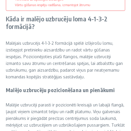
Vārtu gūšanas iespēju radīšana, izmantojot ātrumu
Kāda ir malējo uzbrucēju loma 4-1-3-2
formācijā?
Malējais uzbrucējs 4-1-3-2 formācijā spēlē izšķirošu lomu,
izstiepjot pretinieku aizsardzību un radot vārtu gūšanas
iespējas. Pozicionējoties plaši flangos, malējie uzbrucēji
izmanto savu ātrumu un centrēšanas spējas, lai atbalstītu gan
uzbrukumu, gan aizsardzību, padarot viņus par neatņemamu
komandas kopējās stratēģijas sastāvdaļu.
Malējo uzbrucēju pozicionēšana un pienākumi
Malējie uzbrucēji parasti ir pozicionēti kreisajā un labajā flangā,
ļaujot viņiem izmantot telpu un radīt platumu. Viņu galvenais
pienākums ir piegādāt precīzas centrējumus soda laukumā,
mērķējot uz uzbrucējiem un uzbrūkošajiem pussargiem. Turklāt