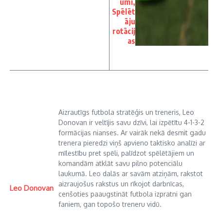
umi,
Spēlēt
āju
rotācij
as
Aizrautīgs futbola stratēģis un treneris, Leo
Donovan ir veltījis savu dzīvi, lai izpētītu 4-1-3-2
formācijas nianses. Ar vairāk nekā desmit gadu
trenera pieredzi viņš apvieno taktisko analīzi ar
mīlestību pret spēli, palīdzot spēlētājiem un
komandām atklāt savu pilno potenciālu
laukumā. Leo dalās ar savām atziņām, rakstot
aizraujošus rakstus un rīkojot darbnīcas,
Leo Donovan
cenšoties paaugstināt futbola izpratni gan
faniem, gan topošo treneru vidū.