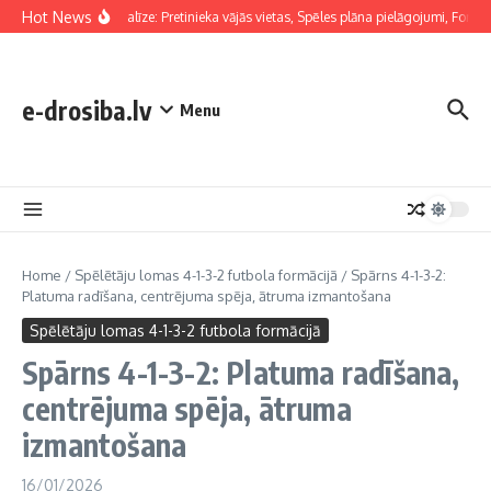
Skip to content
Hot News
Taktiskā analīze: Pretinieka vājās vietas, Spēles plāna pielāgojumi, Formāci
e-drosiba.lv
Menu
Home
/
Spēlētāju lomas 4-1-3-2 futbola formācijā
/
Spārns 4-1-3-2:
Platuma radīšana, centrējuma spēja, ātruma izmantošana
Spēlētāju lomas 4-1-3-2 futbola formācijā
Spārns 4-1-3-2: Platuma radīšana,
centrējuma spēja, ātruma
izmantošana
16/01/2026