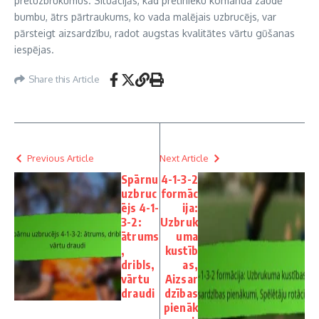
pretuzbrukumus. Situācijās, kad pretinieku komanda zaudē
bumbu, ātrs pārtraukums, ko vada malējais uzbrucējs, var
pārsteigt aizsardzību, radot augstas kvalitātes vārtu gūšanas
iespējas.
Share this Article
Previous Article
Next Article
Spārnu
4-1-3-2
uzbruc
formāc
ējs 4-1-
ija:
3-2:
Uzbruk
ātrums
uma
,
kustīb
dribls,
as,
vārtu
Aizsar
draudi
dzības
pienāk