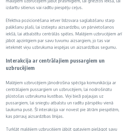
malējiem uzbrucējiem jābūt prasmīgiem, lai grieztos iekšā, lai
izdarītu sitienus vai radītu piespēļu ceļus.
Efektīva pozicionēšana ietver līdzsvara saglabāšanu starp
palikšanu plaši, lai izstieptu aizsardzību, un pārvietošanos
iekšā, lai atbalstītu centrālās spēles. Malējiem uzbrucējiem arī
jābūt apzinīgiem par savu tuvumu aizsargiem, jo tas var
ietekmēt viņu uzbrukuma iespējas un aizsardzības segumu.
Interakcija ar centrālajiem pussargiem un
uzbrucējiem
Malējiem uzbrucējiem jānodrošina spēcīga komunikācija ar
centrālajiem pussargiem un uzbrucējiem, lai nodrošinātu
plūstošas uzbrukuma kustības. Viņi bieži paļaujas uz
pussargiem, lai sniegtu atbalstu un radītu pārspēku vienā
laukuma pusē. Šī interakcija var novest pie ātrām piespēlēm,
kas pārrauj aizsardzības līnijas.
Turklāt malējiem uzbrucējiem jābūt gataviem pielāgot savu