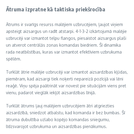
Ātruma izpratne kā taktiska priekšrocība
Ātrums ir svarīgs resurss malējiem uzbrucējiem, ļaujot viņiem
apsteigt aizsargus un radīt atstarpi. 4-1-3-2 izkārtojumā malējie
uzbrucēji var izmantot telpu flangos, piesaistot aizsargus plaši
un atverot centrālās zonas komandas biedriem. Šī dinamika
rada neatbilstības, kuras var izmantot efektīviem uzbrukuma
spēlēm.
Turklāt ātrie malējie uzbrucēji var izmantot aizsardzības kļūdas,
piemēram, kad aizsargi tiek noķerti nepareizā pozīcijā vai lēni
reaģē. Viņu spēja paātrināt var novest pie situācijām viens pret
vienu, padarot vieglāk iekļūt aizsardzības līnijā.
Turklāt ātrums ļauj malējiem uzbrucējiem ātri atgriezties
aizsardzībā, sniedzot atbalstu, kad komanda ir bez bumbas. Šī
ātruma dubultība uzlabo kopējo komandas sniegumu,
līdzsvarojot uzbrukuma un aizsardzības pienākumus.