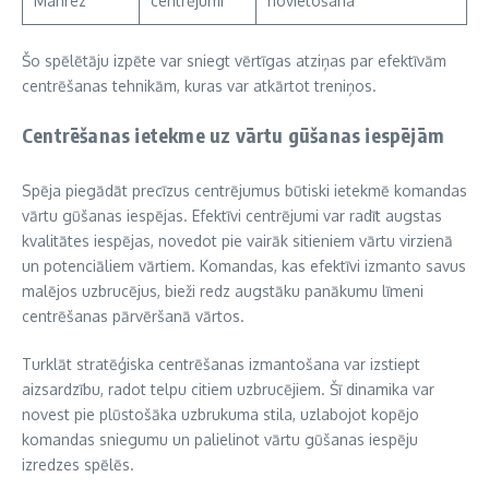
Mahrez
centrējumi
novietošana
Šo spēlētāju izpēte var sniegt vērtīgas atziņas par efektīvām
centrēšanas tehnikām, kuras var atkārtot treniņos.
Centrēšanas ietekme uz vārtu gūšanas iespējām
Spēja piegādāt precīzus centrējumus būtiski ietekmē komandas
vārtu gūšanas iespējas. Efektīvi centrējumi var radīt augstas
kvalitātes iespējas, novedot pie vairāk sitieniem vārtu virzienā
un potenciāliem vārtiem. Komandas, kas efektīvi izmanto savus
malējos uzbrucējus, bieži redz augstāku panākumu līmeni
centrēšanas pārvēršanā vārtos.
Turklāt stratēģiska centrēšanas izmantošana var izstiept
aizsardzību, radot telpu citiem uzbrucējiem. Šī dinamika var
novest pie plūstošāka uzbrukuma stila, uzlabojot kopējo
komandas sniegumu un palielinot vārtu gūšanas iespēju
izredzes spēlēs.