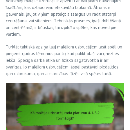
Veiksmīgi malējie uzbrucēji ir apveltīti ar vairākām galvenajām
īpašībām, kas uzlabo viņu efektivitāti laukumā. Ātrums ir
galvenais, ļaujot viņiem apsteigt aizsargus un radīt atstarpi
centrēšanai vai sitieniem. Tehniskās prasmes, īpaši driblēšanā
un centrēšanā, ir būtiskas, lai izpildītu spēles, kas noved pie
vārtiem.
Turklāt taktiskā apziņa ļauj malējiem uzbrucējiem lasīt spēli un
pieņemt gudrus lēmumus par to, kad palikt plaši vai griezties
iekšā. Spēcīga darba ētika un fiziskā sagatavotība ir arī
svarīgas, jo malējiem uzbrucējiem jāspēj pastāvīgi piedalīties
gan uzbrukuma, gan aizsardzības fāzēs visā spēles laikā.