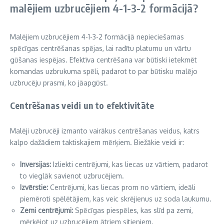
malējiem uzbrucējiem 4-1-3-2 formācijā?
Malējiem uzbrucējiem 4-1-3-2 formācijā nepieciešamas
spēcīgas centrēšanas spējas, lai radītu platumu un vārtu
gūšanas iespējas. Efektīva centrēšana var būtiski ietekmēt
komandas uzbrukuma spēli, padarot to par būtisku malējo
uzbrucēju prasmi, ko jāapgūst.
Centrēšanas veidi un to efektivitāte
Malēji uzbrucēji izmanto vairākus centrēšanas veidus, katrs
kalpo dažādiem taktiskajiem mērķiem. Biežākie veidi ir:
Inversijas:
Izliekti centrējumi, kas liecas uz vārtiem, padarot
to vieglāk savienot uzbrucējiem.
Izvērstie:
Centrējumi, kas liecas prom no vārtiem, ideāli
piemēroti spēlētājiem, kas veic skrējienus uz soda laukumu.
Zemi centrējumi:
Spēcīgas piespēles, kas slīd pa zemi,
mērķējot uz uzbrucējiem ātriem sitieniem.