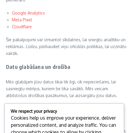
Google Analytics
Meta Pixel
Cloudflare
Šie pakalpojumi var izmantot sīkdatnes, lai sniegtu analītiku un
reklāmas. Lūdzu, pārbaudiet viņu oficiālās politikas, lai uzzinātu
vairāk.
Datu glabāšana un drošība
Mēs glabājam jūsu datus tikai tik ilgi, cik nepieciešams, lai
sasniegtu mērķus, kuriem tie tika savākti. Mēs veicam
atbilstošus drošības pasākumus, lai aizsargātu jūsu datus.
Politikas atjauninājumi
We respect your privacy
Cookies help us improve your experience, deliver
Mēs varam periodiski atjaunināt šo sīkdatņu politiku. Jums
personalized content, and analyze traffic. You can
ieteicams regulāri pārbaudīt šo lapu, lai uzzinātu par izmaiņām.
choose which cookies to allow by clicking