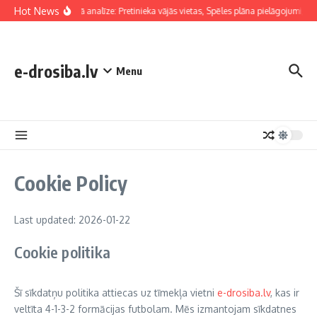
Skip to content
Hot News
Taktiskā analīze: Pretinieka vājās vietas, Spēles plāna pielāgojumi, F
e-drosiba.lv
Menu
Cookie Policy
Last updated: 2026-01-22
Cookie politika
Šī sīkdatņu politika attiecas uz tīmekļa vietni
e-drosiba.lv
, kas ir
veltīta 4-1-3-2 formācijas futbolam. Mēs izmantojam sīkdatnes