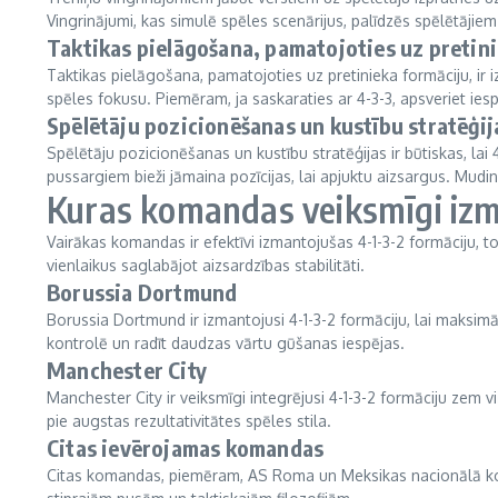
Vingrinājumi, kas simulē spēles scenārijus, palīdzēs spēlētājiem
Taktikas pielāgošana, pamatojoties uz pretin
Taktikas pielāgošana, pamatojoties uz pretinieka formāciju, ir iz
spēles fokusu. Piemēram, ja saskaraties ar 4-3-3, apsveriet iespē
Spēlētāju pozicionēšanas un kustību stratēģij
Spēlētāju pozicionēšanas un kustību stratēģijas ir būtiskas, la
pussargiem bieži jāmaina pozīcijas, lai apjuktu aizsargus. Mudin
Kuras komandas veiksmīgi izm
Vairākas komandas ir efektīvi izmantojušas 4-1-3-2 formāciju, 
vienlaikus saglabājot aizsardzības stabilitāti.
Borussia Dortmund
Borussia Dortmund ir izmantojusi 4-1-3-2 formāciju, lai maksim
kontrolē un radīt daudzas vārtu gūšanas iespējas.
Manchester City
Manchester City ir veiksmīgi integrējusi 4-1-3-2 formāciju zem v
pie augstas rezultativitātes spēles stila.
Citas ievērojamas komandas
Citas komandas, piemēram, AS Roma un Meksikas nacionālā koma