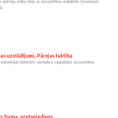
 spēcīgu vidējo līniju ar aizsardzības stabilitāti. Izmantojot
...
as uzstādījumi, Pārejas taktika
viduslīnijas klātbūtni, vienlaikus saglabājot aizsardzības
.
bas forma, pretspiediens