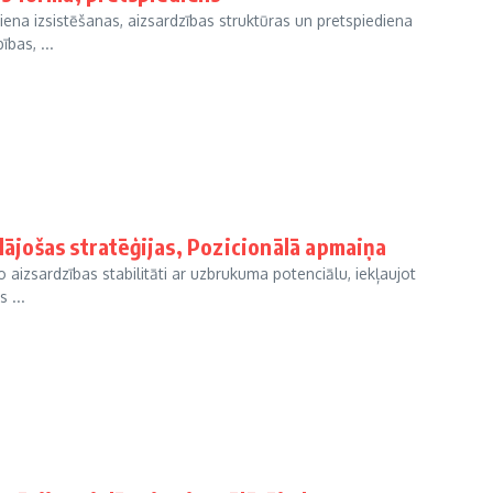
diena izsistēšanas, aizsardzības struktūras un pretspiediena
bas, ...
lājošas stratēģijas, Pozicionālā apmaiņa
o aizsardzības stabilitāti ar uzbrukuma potenciālu, iekļaujot
 ...