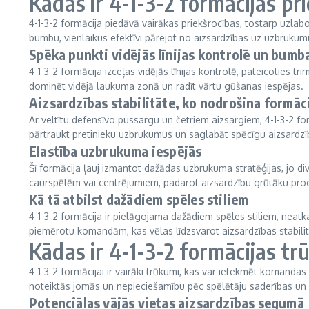
Kādas ir 4-1-3-2 formācijas pr
4-1-3-2 formācija piedāvā vairākas priekšrocības, tostarp uzlab
bumbu, vienlaikus efektīvi pārejot no aizsardzības uz uzbrukum
Spēka punkti vidējās līnijas kontrolē un bumb
4-1-3-2 formācija izceļas vidējās līnijas kontrolē, pateicoties
dominēt vidējā laukuma zonā un radīt vārtu gūšanas iespējas.
Aizsardzības stabilitāte, ko nodrošina formāc
Ar veltītu defensīvo pussargu un četriem aizsargiem, 4-1-3-2 fo
pārtraukt pretinieku uzbrukumus un saglabāt spēcīgu aizsardz
Elastība uzbrukuma iespējās
Šī formācija ļauj izmantot dažādas uzbrukuma stratēģijas, jo divi
caurspēlēm vai centrējumiem, padarot aizsardzību grūtāku pr
Kā tā atbilst dažādiem spēles stiliem
4-1-3-2 formācija ir pielāgojama dažādiem spēles stiliem, neat
piemērotu komandām, kas vēlas līdzsvarot aizsardzības stabilit
Kādas ir 4-1-3-2 formācijas t
4-1-3-2 formācijai ir vairāki trūkumi, kas var ietekmēt komanda
noteiktās jomās un nepieciešamību pēc spēlētāju saderības un
Potenciālas vājās vietas aizsardzības segumā