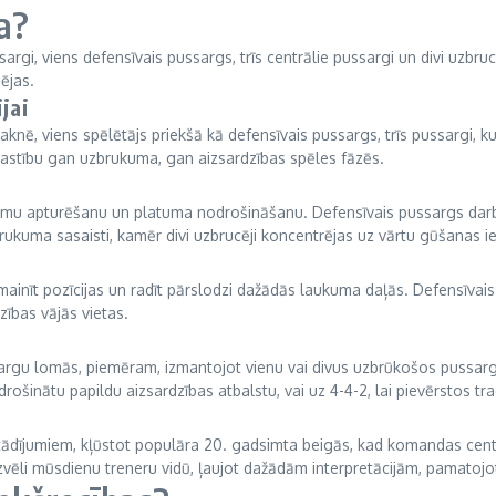
ja?
zsargi, viens defensīvais pussargs, trīs centrālie pussargi un divi uzbrucē
ējas.
jai
aknē, viens spēlētājs priekšā kā defensīvais pussargs, trīs pussargi, k
 elastību gan uzbrukuma, gan aizsardzības spēles fāzēs.
brukumu apturēšanu un platuma nodrošināšanu. Defensīvais pussargs darbo
zbrukuma sasaisti, kamēr divi uzbrucēji koncentrējas uz vārtu gūšanas i
m mainīt pozīcijas un radīt pārslodzi dažādās laukuma daļās. Defensīvai
ības vājās vietas.
ussargu lomās, piemēram, izmantojot vienu vai divus uzbrūkošos pussarg
rošinātu papildu aizsardzības atbalstu, vai uz 4-4-2, lai pievērstos tra
uzstādījumiem, kļūstot populāra 20. gadsimta beigās, kad komandas cent
 izvēli mūsdienu treneru vidū, ļaujot dažādām interpretācijām, pamatojo