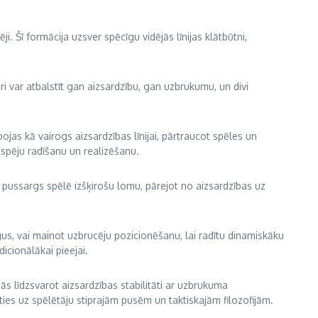
ji. Šī formācija uzsver spēcīgu vidējās līnijas klātbūtni,
uri var atbalstīt gan aizsardzību, gan uzbrukumu, un divi
jas kā vairogs aizsardzības līnijai, pārtraucot spēles un
espēju radīšanu un realizēšanu.
s pussargs spēlē izšķirošu lomu, pārejot no aizsardzības uz
us, vai mainot uzbrucēju pozicionēšanu, lai radītu dinamiskāku
dicionālākai pieejai.
ās līdzsvarot aizsardzības stabilitāti ar uzbrukuma
ties uz spēlētāju stiprajām pusēm un taktiskajām filozofijām.