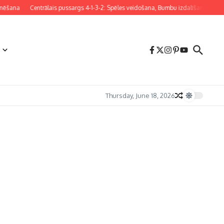
ana
Centrālais pussargs 4-1-3-2: Spēles veidošana, Bumbu izdalīšana, Aizsardzī
Thursday, June 18, 2026