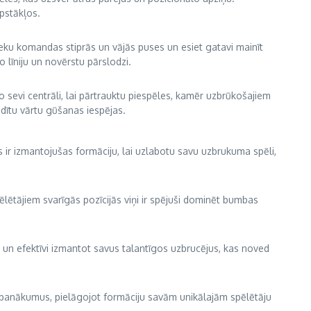
apstākļos.
tinieku komandas stiprās un vājās puses un esiet gatavi mainīt
o līniju un novērstu pārslodzi.
o sevi centrāli, lai pārtrauktu piespēles, kamēr uzbrūkošajiem
adītu vārtu gūšanas iespējas.
 ir izmantojušas formāciju, lai uzlabotu savu uzbrukuma spēli,
lētājiem svarīgās pozīcijās viņi ir spējuši dominēt bumbas
ju un efektīvi izmantot savus talantīgos uzbrucējus, kas noved
panākumus, pielāgojot formāciju savām unikālajām spēlētāju