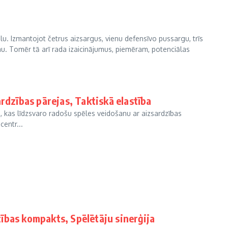
iālu. Izmantojot četrus aizsargus, vienu defensīvo pussargu, trīs
u. Tomēr tā arī rada izaicinājumus, piemēram, potenciālas
rdzības pārejas, Taktiskā elastība
ā, kas līdzsvaro radošu spēles veidošanu ar aizsardzības
centr...
ības kompakts, Spēlētāju sinerģija