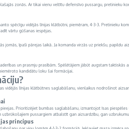
 plašajās zonās. Ar tikai vienu veltītu defensīvo pussargu, pretinieku 
anto spēcīgu vidējās līnijas klātbūtni, piemēram, 4-3-3. Pretinieku koma
adīt vārtu gūšanas iespējas.
kās jomās, īpaši pārejas laikā. Ja komanda virzās uz priekšu, papildu a
u saderības un prasmju prasībām. Spēlētājiem jābūt augstam taktiskās a
iemēroto kandidātu loku šai formācijai.
māciju?
īgas vidējās līnijas klātbūtnes saglabāšanu, vienlaikus nodrošinot aizsa
nai
 pieejas. Prioritizējiet bumbas saglabāšanu, izmantojot īsas piespēles u
 trim uzbrūkošajiem pussargiem atbalstīt gan aizsardzību, gan uzbrukumu
ijas principus
zlabošanu par viņu lomām 4-1-3-2 formācijā. Iekļaujiet maza izmēra sp