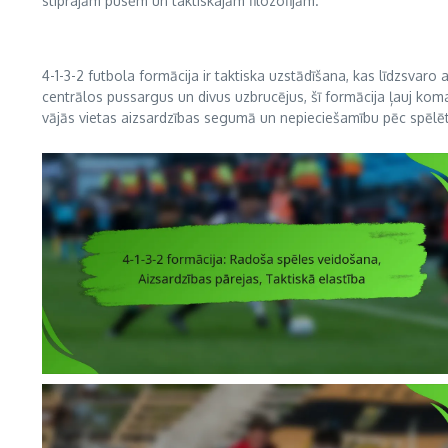
stiprajām pusēm un taktiskajām filozofijām.
4-1-3-2 futbola formācija ir taktiska uzstādīšana, kas līdzsvaro 
centrālos pussargus un divus uzbrucējus, šī formācija ļauj ko
vājās vietas aizsardzības segumā un nepieciešamību pēc spēlēt