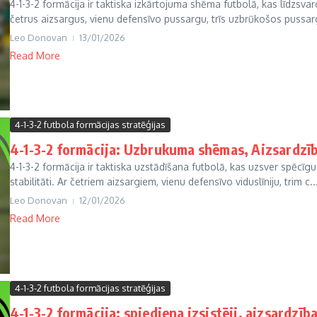
4-1-3-2 formācija ir taktiska izkārtojuma shēma futbolā, kas līdzsvaro
četrus aizsargus, vienu defensīvo pussargu, trīs uzbrūkošos pussarg
Leo Donovan
13/01/2026
Read More
4-1-3-2 futbola formācijas stratēģijas
4-1-3-2 formācija: Uzbrukuma shēmas, Aizsardzīb
4-1-3-2 formācija ir taktiska uzstādīšana futbolā, kas uzsver spēcīgu 
stabilitāti. Ar četriem aizsargiem, vienu defensīvo viduslīniju, trim c..
Leo Donovan
12/01/2026
Read More
4-1-3-2 futbola formācijas stratēģijas
4-1-3-2 formācija: spiediena izsistēji, aizsardzī