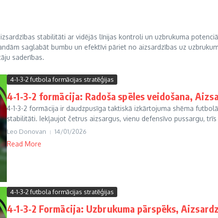
aizsardzības stabilitāti ar vidējās līnijas kontroli un uzbrukuma potenc
mandām saglabāt bumbu un efektīvi pāriet no aizsardzības uz uzbrukum
āju saderības.
4-1-3-2 futbola formācijas stratēģijas
4-1-3-2 formācija: Radoša spēles veidošana, Aizsa
4-1-3-2 formācija ir daudzpusīga taktiskā izkārtojuma shēma futbol
stabilitāti. Iekļaujot četrus aizsargus, vienu defensīvo pussargu, trīs 
Leo Donovan
14/01/2026
Read More
4-1-3-2 futbola formācijas stratēģijas
4-1-3-2 Formācija: Uzbrukuma pārspēks, Aizsardz