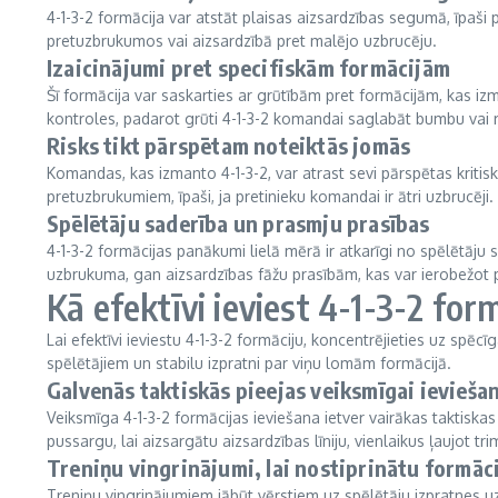
4-1-3-2 formācija var atstāt plaisas aizsardzības segumā, īpaši
pretuzbrukumos vai aizsardzībā pret malējo uzbrucēju.
Izaicinājumi pret specifiskām formācijām
Šī formācija var saskarties ar grūtībām pret formācijām, kas izm
kontroles, padarot grūti 4-1-3-2 komandai saglabāt bumbu vai r
Risks tikt pārspētam noteiktās jomās
Komandas, kas izmanto 4-1-3-2, var atrast sevi pārspētas kritis
pretuzbrukumiem, īpaši, ja pretinieku komandai ir ātri uzbrucēji.
Spēlētāju saderība un prasmju prasības
4-1-3-2 formācijas panākumi lielā mērā ir atkarīgi no spēlētāj
uzbrukuma, gan aizsardzības fāžu prasībām, kas var ierobežot p
Kā efektīvi ieviest 4-1-3-2 for
Lai efektīvi ieviestu 4-1-3-2 formāciju, koncentrējieties uz spēc
spēlētājiem un stabilu izpratni par viņu lomām formācijā.
Galvenās taktiskās pieejas veiksmīgai ievieša
Veiksmīga 4-1-3-2 formācijas ieviešana ietver vairākas taktiskas
pussargu, lai aizsargātu aizsardzības līniju, vienlaikus ļaujot
Treniņu vingrinājumi, lai nostiprinātu formāc
Treniņu vingrinājumiem jābūt vērstiem uz spēlētāju izpratnes u