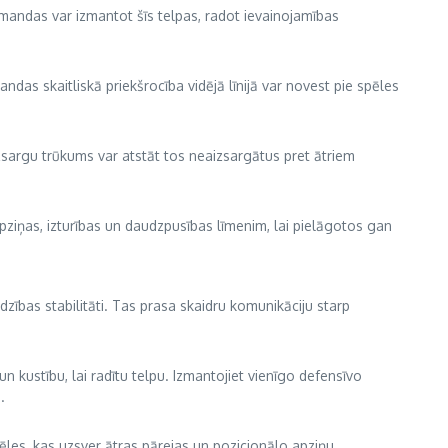
komandas var izmantot šīs telpas, radot ievainojamības
ndas skaitliskā priekšrocība vidējā līnijā var novest pie spēles
izsargu trūkums var atstāt tos neaizsargātus pret ātriem
pziņas, izturības un daudzpusības līmenim, lai pielāgotos gan
rdzības stabilitāti. Tas prasa skaidru komunikāciju starp
n kustību, lai radītu telpu. Izmantojiet vienīgo defensīvo
.
ēles, kas uzsver ātras pārejas un pozicionālo apziņu.