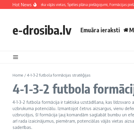
Skip to content
Hot News
tiskā analīze: Pretinieka vājās vietas, Spēles plāna pielāgojumi, Formācijas pielāgo
e-drosiba.lv
Emuāra ieraksti
M
Home
/
4-1-3-2 futbola formācijas stratēģijas
4-1-3-2 futbola formāci
4-1-3-2 futbola formācija ir taktiska uzstādīšana, kas līdzsvaro ai
uzbrukuma potenciālu. Izmantojot četrus aizsargus, vienu defe
uzbrucējus, šī formācija ļauj komandām saglabāt bumbu un efe
arī rada izaicinājumus, piemēram, potenciālas vājās vietas ai
saderības.