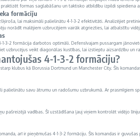
 praktizēt formas saglabāšanu un taktisko atbildību izpildi spiediena 
ieka formāciju
šķiroša, lai maksimāli palielinātu 4-1-3-2 efektivitāti. Analizējiet pre
ju norādīt malējiem uzbrucējiem vairāk atgriezties, lai atbalstītu vidēj
as
i 4-1-3-2 formācija darbotos optimāli. Defensīvajam pussargam jānoviet
iet uzbrucējus veikt diagonālas kustības, lai izstieptu aizsardzību un r
antojušas 4-1-3-2 formāciju?
tostarp klubus kā Borussia Dortmund un Manchester City. Šīs komandas
āli palielinātu savu ātrumu un radošumu uzbrukumā. Ar prasmīgiem spē
iņu pašreizējā vadības. Šī uzstādīšana ļauj viņiem kontrolēt vidējo līni
nda, arī ir pieņēmušas 4-1-3-2 formāciju. Šīs komandas ir guvušas 