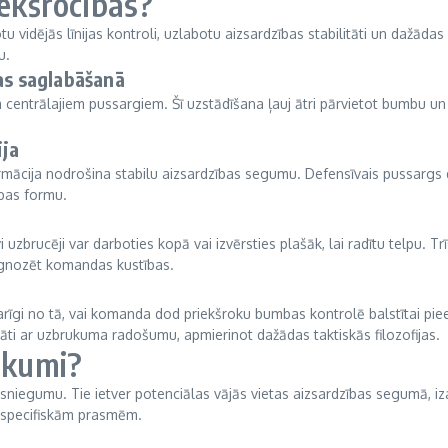
iekšrocības?
otu vidējās līnijas kontroli, uzlabotu aizsardzības stabilitāti un dažā
u.
as saglabāšanā
 trim centrālajiem pussargiem. Šī uzstādīšana ļauj ātri pārvietot bumb
ija
rmācija nodrošina stabilu aizsardzības segumu. Defensīvais pussargs da
ības formu.
 uzbrucēji var darboties kopā vai izvērsties plašāk, lai radītu telpu. Tr
ognozēt komandas kustības.
karīgi no tā, vai komanda dod priekšroku bumbas kontrolē balstītai pi
āti ar uzbrukuma radošumu, apmierinot dažādas taktiskās filozofijas.
rūkumi?
s sniegumu. Tie ietver potenciālas vājās vietas aizsardzības segumā, i
 specifiskām prasmēm.