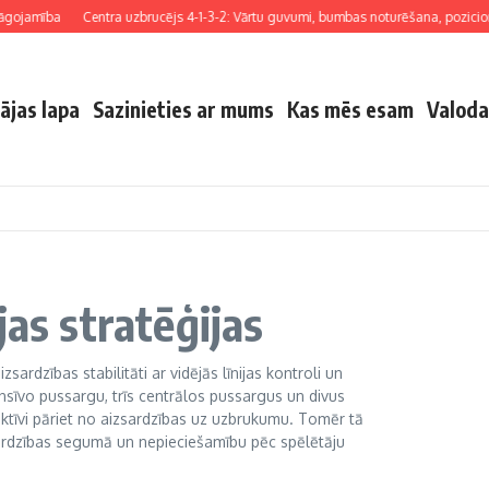
jamība
Centra uzbrucējs 4-1-3-2: Vārtu guvumi, bumbas noturēšana, pozicionēš
ājas lapa
Sazinieties ar mums
Kas mēs esam
Valoda
jas stratēģijas
zsardzības stabilitāti ar vidējās līnijas kontroli un
nsīvo pussargu, trīs centrālos pussargus un divus
ktīvi pāriet no aizsardzības uz uzbrukumu. Tomēr tā
zsardzības segumā un nepieciešamību pēc spēlētāju