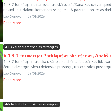
4-1-3-2 formācija ir dinamiska taktiskā uzstādīšana, kas uzsver spie
nozīmi, lai uzlabotu komandas sniegumu. Atpazīstot konkrētas darbī
Leo Donovan
09/01/2026
Read More
4-1-3-2 futbola formācijas stratēģijas
4-1-3-2 formācija: Pārklājošas skriešanas, Apakšk
4-1-3-2 formācija ir taktiska izkārtojuma shēma futbolā, kas līdzsvar
četrus aizsargus, vienu defensīvo pussargu, trīs centrālos pussargus
Leo Donovan
09/01/2026
Read More
4-1-3-2 futbola formācijas stratēģijas