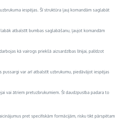
das uzbrukuma iespējas. Šī struktūra ļauj komandām saglabāt
u un labāk atbalstīt bumbas saglabāšanu, ļaujot komandām
rbojas kā vairogs priekšā aizsardzības līnijai, palīdzot
īs pussargi var arī atbalstīt uzbrukumu, piedāvājot iespējas
eejai vai ātriem pretuzbrukumiem. Šī daudzpusība padara to
zaicinājumus pret specifiskām formācijām, risku tikt pārspētam