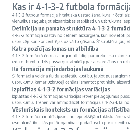
Kas ir 4-1-3-2 futbola formāci
4-1-3-2 futbola formācija ir taktiska uzstādīšana, kurā ir četri ai
vienlaikus saglabājot aizsardzības stabilitāti un uzbrukuma iesp
Definīcija un pamata struktūra 4-1-3-2 formāci
4-1-3-2 formācija sastāv no četriem aizsargiem, kuri novietoti pl
uzbrucēji, kuri koncentrējas uz vārtu gūšanu. Šī struktūra ļauj
Katra pozīcijas lomas un atbildība
4-1-3-2 formācijā četri aizsargi ir atbildīgi par pretinieku uz
izdalot bumbu. Trīs pussargi ir atbildīgi par aizsardzības un u
Kā formācija mijiedarbojas laukumā
Šī formācija veicina fluidu spēlētāju kustību, ļaujot pussargie
uzbrukumu, kamēr uzbrucēji cenšas izmantot pretinieku aizsardz
Izplatītas 4-1-3-2 formācijas variācijas
Izplatītas 4-1-3-2 formācijas variācijas ietver pielāgojumus p
uzbrukumu. Treneri var arī modificēt formāciju uz 4-2-3-1, lai nod
Vēsturiskais konteksts un formācijas attīstība
4-1-3-2 formācija ir attīstījusies no iepriekšējām taktiskajām 
izsmalcinātību. Tās pielāgojamība ir padarījusi to par iecienītu